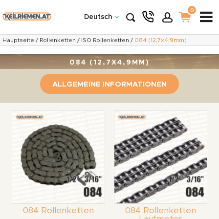
0
Deutsch
Hauptseite
/
Rollenketten
/
ISO Rollenketten
/
084 (12,7x4,9mm)
084 (12,7X4,9MM)
ALLGEMEINE INFORMATIONEN
084 Rollenketten
084 Rollenketten
Laufmeter