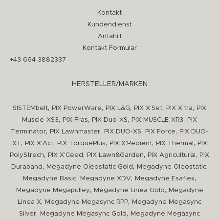
Kontakt
Kundendienst
Anfahrt
Kontakt Formular
+43 664 3882337
HERSTELLER/MARKEN
,
,
,
,
,
SISTEMbelt
PIX PowerWare
PIX L&G
PIX X'Set
PIX X'tra
PIX
,
,
,
,
Muscle-XS3
PIX Fras
PIX Duo-XS
PIX MUSCLE-XR3
PIX
,
,
,
,
Terminator
PIX Lawnmaster
PIX DUO-XS
PIX Force
PIX DUO-
,
,
,
,
,
XT
PIX X'Act
PIX TorquePlus
PIX X'Pedient
PIX Thermal
PIX
,
,
,
,
PolyStrech
PIX X'Ceed
PIX Lawn&Garden
PIX Agricultural
PIX
,
,
,
Duraband
Megadyne Oleostatic Gold
Megadyne Oleostatic
,
,
,
Megadyne Basic
Megadyne XDV
Megadyne Esaflex
,
,
Megadyne Megapulley
Megadyne Linea Gold
Megadyne
,
,
Linea X
Megadyne Megasync RPP
Megadyne Megasync
,
,
Silver
Megadyne Megasync Gold
Megadyne Megasync