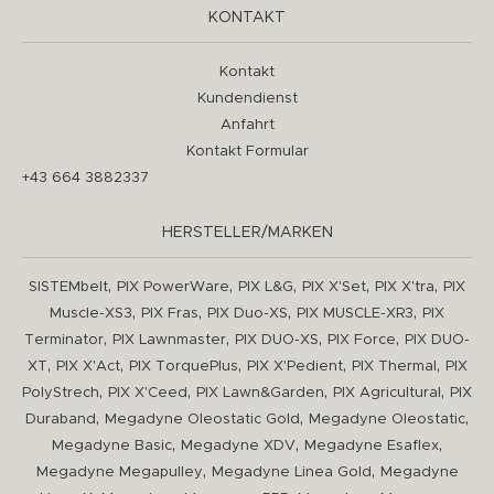
KONTAKT
Kontakt
Kundendienst
Anfahrt
Kontakt Formular
+43 664 3882337
HERSTELLER/MARKEN
,
,
,
,
,
SISTEMbelt
PIX PowerWare
PIX L&G
PIX X'Set
PIX X'tra
PIX
,
,
,
,
Muscle-XS3
PIX Fras
PIX Duo-XS
PIX MUSCLE-XR3
PIX
,
,
,
,
Terminator
PIX Lawnmaster
PIX DUO-XS
PIX Force
PIX DUO-
,
,
,
,
,
XT
PIX X'Act
PIX TorquePlus
PIX X'Pedient
PIX Thermal
PIX
,
,
,
,
PolyStrech
PIX X'Ceed
PIX Lawn&Garden
PIX Agricultural
PIX
,
,
,
Duraband
Megadyne Oleostatic Gold
Megadyne Oleostatic
,
,
,
Megadyne Basic
Megadyne XDV
Megadyne Esaflex
,
,
Megadyne Megapulley
Megadyne Linea Gold
Megadyne