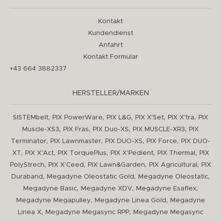
Kontakt
Kundendienst
Anfahrt
Kontakt Formular
+43 664 3882337
HERSTELLER/MARKEN
,
,
,
,
,
SISTEMbelt
PIX PowerWare
PIX L&G
PIX X'Set
PIX X'tra
PIX
,
,
,
,
Muscle-XS3
PIX Fras
PIX Duo-XS
PIX MUSCLE-XR3
PIX
,
,
,
,
Terminator
PIX Lawnmaster
PIX DUO-XS
PIX Force
PIX DUO-
,
,
,
,
,
XT
PIX X'Act
PIX TorquePlus
PIX X'Pedient
PIX Thermal
PIX
,
,
,
,
PolyStrech
PIX X'Ceed
PIX Lawn&Garden
PIX Agricultural
PIX
,
,
,
Duraband
Megadyne Oleostatic Gold
Megadyne Oleostatic
,
,
,
Megadyne Basic
Megadyne XDV
Megadyne Esaflex
,
,
Megadyne Megapulley
Megadyne Linea Gold
Megadyne
,
,
Linea X
Megadyne Megasync RPP
Megadyne Megasync