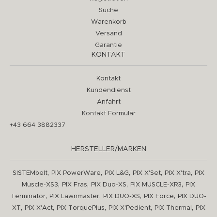
Suche
Warenkorb
Versand
Garantie
KONTAKT
Kontakt
Kundendienst
Anfahrt
Kontakt Formular
+43 664 3882337
HERSTELLER/MARKEN
,
,
,
,
,
SISTEMbelt
PIX PowerWare
PIX L&G
PIX X'Set
PIX X'tra
PIX
,
,
,
,
Muscle-XS3
PIX Fras
PIX Duo-XS
PIX MUSCLE-XR3
PIX
,
,
,
,
Terminator
PIX Lawnmaster
PIX DUO-XS
PIX Force
PIX DUO-
,
,
,
,
,
XT
PIX X'Act
PIX TorquePlus
PIX X'Pedient
PIX Thermal
PIX