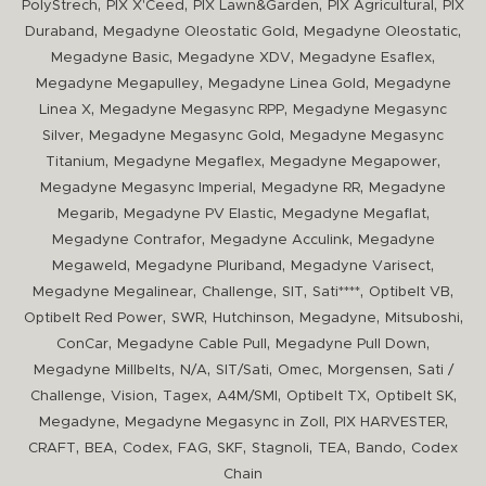
,
,
,
,
PolyStrech
PIX X'Ceed
PIX Lawn&Garden
PIX Agricultural
PIX
,
,
,
Duraband
Megadyne Oleostatic Gold
Megadyne Oleostatic
,
,
,
Megadyne Basic
Megadyne XDV
Megadyne Esaflex
,
,
Megadyne Megapulley
Megadyne Linea Gold
Megadyne
,
,
Linea X
Megadyne Megasync RPP
Megadyne Megasync
,
,
Silver
Megadyne Megasync Gold
Megadyne Megasync
,
,
,
Titanium
Megadyne Megaflex
Megadyne Megapower
,
,
Megadyne Megasync Imperial
Megadyne RR
Megadyne
,
,
,
Megarib
Megadyne PV Elastic
Megadyne Megaflat
,
,
Megadyne Contrafor
Megadyne Acculink
Megadyne
,
,
,
Megaweld
Megadyne Pluriband
Megadyne Varisect
,
,
,
,
,
Megadyne Megalinear
Challenge
SIT
Sati****
Optibelt VB
,
,
,
,
,
Optibelt Red Power
SWR
Hutchinson
Megadyne
Mitsuboshi
,
,
,
ConCar
Megadyne Cable Pull
Megadyne Pull Down
,
,
,
,
,
Megadyne Millbelts
N/A
SIT/Sati
Omec
Morgensen
Sati /
,
,
,
,
,
,
Challenge
Vision
Tagex
A4M/SMI
Optibelt TX
Optibelt SK
,
,
,
Megadyne
Megadyne Megasync in Zoll
PIX HARVESTER
,
,
,
,
,
,
,
,
CRAFT
BEA
Codex
FAG
SKF
Stagnoli
TEA
Bando
Codex
Chain