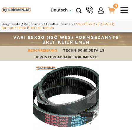
0
Deutsch
Hauptseite
/
Keilriemen
/
Breitkeilriemen
/
Vari 65x20 (ISO W63)
formgezahnte Breitkeilriemen
VARI 65X20 (ISO W63) FORMGEZAHNTE
BREITKEILRIEMEN
BESCHREIBUNG
TECHNISCHE DETAILS
HERUNTERLADBARE DOKUMENTE