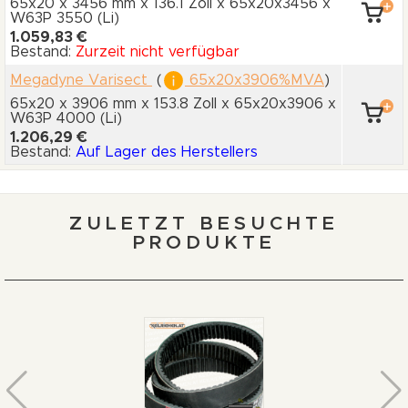
65x20 x 3456 mm
x 136.1 Zoll
x 65x20x3456
x
W63P 3550
(Li)
1.059,83 €
Bestand:
Zurzeit nicht verfügbar
Megadyne Varisect
(
65x20x3906%MVA
)
65x20 x 3906 mm
x 153.8 Zoll
x 65x20x3906
x
W63P 4000
(Li)
1.206,29 €
Bestand:
Auf Lager des Herstellers
ZULETZT BESUCHTE
PRODUKTE