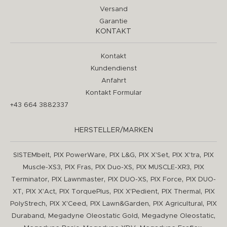
Versand
Garantie
KONTAKT
Kontakt
Kundendienst
Anfahrt
Kontakt Formular
+43 664 3882337
HERSTELLER/MARKEN
,
,
,
,
,
SISTEMbelt
PIX PowerWare
PIX L&G
PIX X'Set
PIX X'tra
PIX
,
,
,
,
Muscle-XS3
PIX Fras
PIX Duo-XS
PIX MUSCLE-XR3
PIX
,
,
,
,
Terminator
PIX Lawnmaster
PIX DUO-XS
PIX Force
PIX DUO-
,
,
,
,
,
XT
PIX X'Act
PIX TorquePlus
PIX X'Pedient
PIX Thermal
PIX
,
,
,
,
PolyStrech
PIX X'Ceed
PIX Lawn&Garden
PIX Agricultural
PIX
,
,
,
Duraband
Megadyne Oleostatic Gold
Megadyne Oleostatic