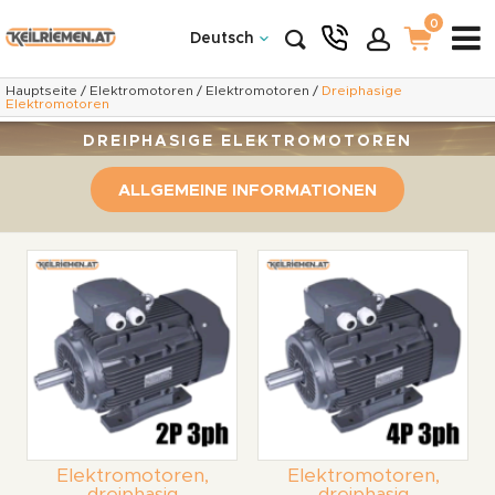
0
Deutsch
Hauptseite
/
Elektromotoren
/
Elektromotoren
/
Dreiphasige
Elektromotoren
DREIPHASIGE ELEKTROMOTOREN
ALLGEMEINE INFORMATIONEN
Elektromotoren,
Elektromotoren,
dreiphasig
dreiphasig