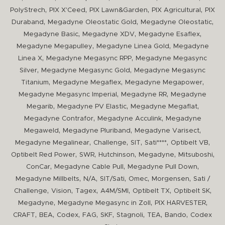
,
,
,
,
PolyStrech
PIX X'Ceed
PIX Lawn&Garden
PIX Agricultural
PIX
,
,
,
Duraband
Megadyne Oleostatic Gold
Megadyne Oleostatic
,
,
,
Megadyne Basic
Megadyne XDV
Megadyne Esaflex
,
,
Megadyne Megapulley
Megadyne Linea Gold
Megadyne
,
,
Linea X
Megadyne Megasync RPP
Megadyne Megasync
,
,
Silver
Megadyne Megasync Gold
Megadyne Megasync
,
,
,
Titanium
Megadyne Megaflex
Megadyne Megapower
,
,
Megadyne Megasync Imperial
Megadyne RR
Megadyne
,
,
,
Megarib
Megadyne PV Elastic
Megadyne Megaflat
,
,
Megadyne Contrafor
Megadyne Acculink
Megadyne
,
,
,
Megaweld
Megadyne Pluriband
Megadyne Varisect
,
,
,
,
,
Megadyne Megalinear
Challenge
SIT
Sati****
Optibelt VB
,
,
,
,
,
Optibelt Red Power
SWR
Hutchinson
Megadyne
Mitsuboshi
,
,
,
ConCar
Megadyne Cable Pull
Megadyne Pull Down
,
,
,
,
,
Megadyne Millbelts
N/A
SIT/Sati
Omec
Morgensen
Sati /
,
,
,
,
,
,
Challenge
Vision
Tagex
A4M/SMI
Optibelt TX
Optibelt SK
,
,
,
Megadyne
Megadyne Megasync in Zoll
PIX HARVESTER
,
,
,
,
,
,
,
,
CRAFT
BEA
Codex
FAG
SKF
Stagnoli
TEA
Bando
Codex