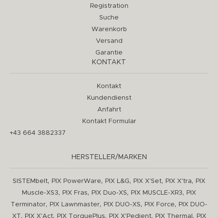
Registration
Suche
Warenkorb
Versand
Garantie
KONTAKT
Kontakt
Kundendienst
Anfahrt
Kontakt Formular
+43 664 3882337
HERSTELLER/MARKEN
,
,
,
,
,
SISTEMbelt
PIX PowerWare
PIX L&G
PIX X'Set
PIX X'tra
PIX
,
,
,
,
Muscle-XS3
PIX Fras
PIX Duo-XS
PIX MUSCLE-XR3
PIX
,
,
,
,
Terminator
PIX Lawnmaster
PIX DUO-XS
PIX Force
PIX DUO-
,
,
,
,
,
XT
PIX X'Act
PIX TorquePlus
PIX X'Pedient
PIX Thermal
PIX