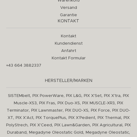
Warenkorb
Versand
Garantie
KONTAKT
Kontakt
Kundendienst
Anfahrt
Kontakt Formular
+43 664 3882337
HERSTELLER/MARKEN
,
,
,
,
,
SISTEMbelt
PIX PowerWare
PIX L&G
PIX X'Set
PIX X'tra
PIX
,
,
,
,
Muscle-XS3
PIX Fras
PIX Duo-XS
PIX MUSCLE-XR3
PIX
,
,
,
,
Terminator
PIX Lawnmaster
PIX DUO-XS
PIX Force
PIX DUO-
,
,
,
,
,
XT
PIX X'Act
PIX TorquePlus
PIX X'Pedient
PIX Thermal
PIX
,
,
,
,
PolyStrech
PIX X'Ceed
PIX Lawn&Garden
PIX Agricultural
PIX
,
,
,
Duraband
Megadyne Oleostatic Gold
Megadyne Oleostatic