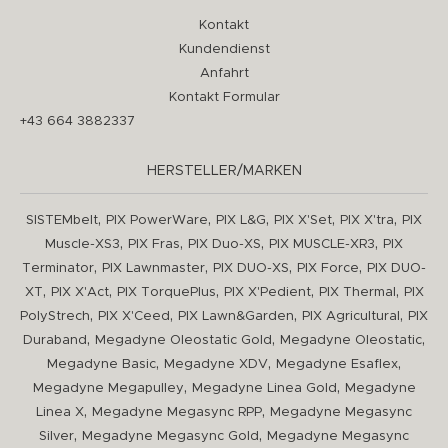
Kontakt
Kundendienst
Anfahrt
Kontakt Formular
+43 664 3882337
HERSTELLER/MARKEN
,
,
,
,
,
SISTEMbelt
PIX PowerWare
PIX L&G
PIX X'Set
PIX X'tra
PIX
,
,
,
,
Muscle-XS3
PIX Fras
PIX Duo-XS
PIX MUSCLE-XR3
PIX
,
,
,
,
Terminator
PIX Lawnmaster
PIX DUO-XS
PIX Force
PIX DUO-
,
,
,
,
,
XT
PIX X'Act
PIX TorquePlus
PIX X'Pedient
PIX Thermal
PIX
,
,
,
,
PolyStrech
PIX X'Ceed
PIX Lawn&Garden
PIX Agricultural
PIX
,
,
,
Duraband
Megadyne Oleostatic Gold
Megadyne Oleostatic
,
,
,
Megadyne Basic
Megadyne XDV
Megadyne Esaflex
,
,
Megadyne Megapulley
Megadyne Linea Gold
Megadyne
,
,
Linea X
Megadyne Megasync RPP
Megadyne Megasync
,
,
Silver
Megadyne Megasync Gold
Megadyne Megasync