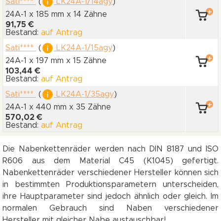
Sati****
(
LK24A-1/14agy
)
24A-1 x 185 mm
x 14 Zähne
91,75 €
Bestand:
auf Antrag
Sati****
(
LK24A-1/15agy
)
24A-1 x 197 mm
x 15 Zähne
103,44 €
Bestand:
auf Antrag
Sati****
(
LK24A-1/35agy
)
24A-1 x 440 mm
x 35 Zähne
570,02 €
Bestand:
auf Antrag
Die Nabenkettenräder werden nach DIN 8187 und ISO
R606 aus dem Material C45 (K1045) gefertigt.
Nabenkettenräder verschiedener Hersteller können sich
in bestimmten Produktionsparametern unterscheiden,
ihre Hauptparameter sind jedoch ähnlich oder gleich. Im
normalen Gebrauch sind Naben verschiedener
Hersteller mit gleicher Nabe austauschbar!