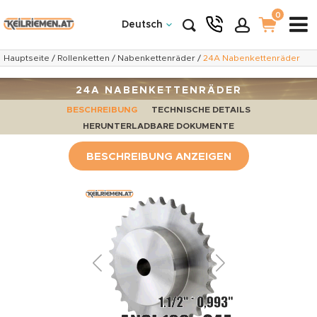
0
Deutsch
Hauptseite
/
Rollenketten
/
Nabenkettenräder
/
24A Nabenkettenräder
24A NABENKETTENRÄDER
BESCHREIBUNG
TECHNISCHE DETAILS
HERUNTERLADBARE DOKUMENTE
BESCHREIBUNG ANZEIGEN