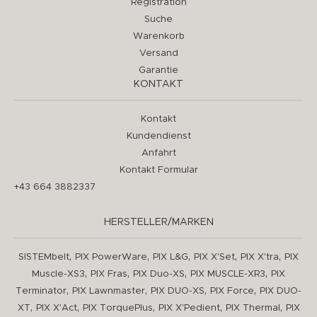
Registration
Suche
Warenkorb
Versand
Garantie
KONTAKT
Kontakt
Kundendienst
Anfahrt
Kontakt Formular
+43 664 3882337
HERSTELLER/MARKEN
,
,
,
,
,
SISTEMbelt
PIX PowerWare
PIX L&G
PIX X'Set
PIX X'tra
PIX
,
,
,
,
Muscle-XS3
PIX Fras
PIX Duo-XS
PIX MUSCLE-XR3
PIX
,
,
,
,
Terminator
PIX Lawnmaster
PIX DUO-XS
PIX Force
PIX DUO-
,
,
,
,
,
XT
PIX X'Act
PIX TorquePlus
PIX X'Pedient
PIX Thermal
PIX