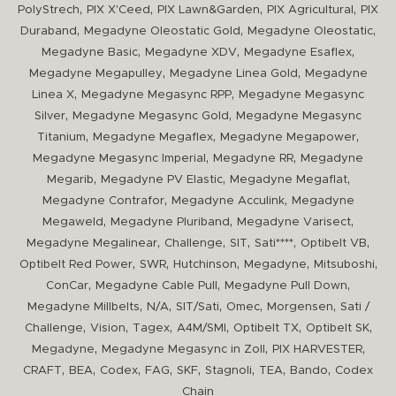
,
,
,
,
PolyStrech
PIX X'Ceed
PIX Lawn&Garden
PIX Agricultural
PIX
,
,
,
Duraband
Megadyne Oleostatic Gold
Megadyne Oleostatic
,
,
,
Megadyne Basic
Megadyne XDV
Megadyne Esaflex
,
,
Megadyne Megapulley
Megadyne Linea Gold
Megadyne
,
,
Linea X
Megadyne Megasync RPP
Megadyne Megasync
,
,
Silver
Megadyne Megasync Gold
Megadyne Megasync
,
,
,
Titanium
Megadyne Megaflex
Megadyne Megapower
,
,
Megadyne Megasync Imperial
Megadyne RR
Megadyne
,
,
,
Megarib
Megadyne PV Elastic
Megadyne Megaflat
,
,
Megadyne Contrafor
Megadyne Acculink
Megadyne
,
,
,
Megaweld
Megadyne Pluriband
Megadyne Varisect
,
,
,
,
,
Megadyne Megalinear
Challenge
SIT
Sati****
Optibelt VB
,
,
,
,
,
Optibelt Red Power
SWR
Hutchinson
Megadyne
Mitsuboshi
,
,
,
ConCar
Megadyne Cable Pull
Megadyne Pull Down
,
,
,
,
,
Megadyne Millbelts
N/A
SIT/Sati
Omec
Morgensen
Sati /
,
,
,
,
,
,
Challenge
Vision
Tagex
A4M/SMI
Optibelt TX
Optibelt SK
,
,
,
Megadyne
Megadyne Megasync in Zoll
PIX HARVESTER
,
,
,
,
,
,
,
,
CRAFT
BEA
Codex
FAG
SKF
Stagnoli
TEA
Bando
Codex
Chain