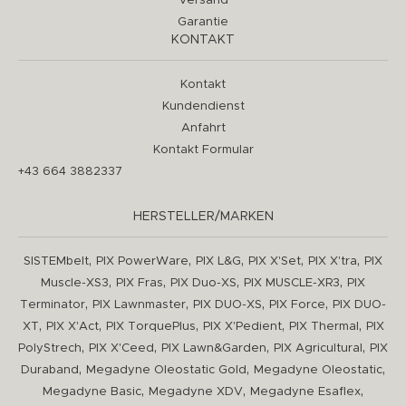
Versand
Garantie
KONTAKT
Kontakt
Kundendienst
Anfahrt
Kontakt Formular
+43 664 3882337
HERSTELLER/MARKEN
,
,
,
,
,
SISTEMbelt
PIX PowerWare
PIX L&G
PIX X'Set
PIX X'tra
PIX
,
,
,
,
Muscle-XS3
PIX Fras
PIX Duo-XS
PIX MUSCLE-XR3
PIX
,
,
,
,
Terminator
PIX Lawnmaster
PIX DUO-XS
PIX Force
PIX DUO-
,
,
,
,
,
XT
PIX X'Act
PIX TorquePlus
PIX X'Pedient
PIX Thermal
PIX
,
,
,
,
PolyStrech
PIX X'Ceed
PIX Lawn&Garden
PIX Agricultural
PIX
,
,
,
Duraband
Megadyne Oleostatic Gold
Megadyne Oleostatic
,
,
,
Megadyne Basic
Megadyne XDV
Megadyne Esaflex