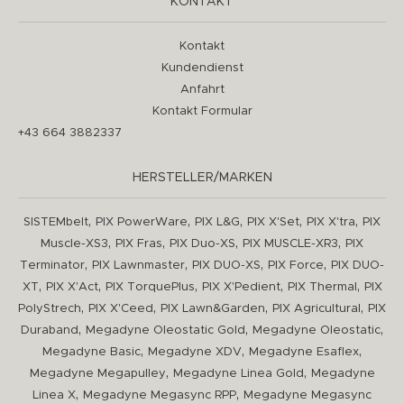
KONTAKT
Kontakt
Kundendienst
Anfahrt
Kontakt Formular
+43 664 3882337
HERSTELLER/MARKEN
,
,
,
,
,
SISTEMbelt
PIX PowerWare
PIX L&G
PIX X'Set
PIX X'tra
PIX
,
,
,
,
Muscle-XS3
PIX Fras
PIX Duo-XS
PIX MUSCLE-XR3
PIX
,
,
,
,
Terminator
PIX Lawnmaster
PIX DUO-XS
PIX Force
PIX DUO-
,
,
,
,
,
XT
PIX X'Act
PIX TorquePlus
PIX X'Pedient
PIX Thermal
PIX
,
,
,
,
PolyStrech
PIX X'Ceed
PIX Lawn&Garden
PIX Agricultural
PIX
,
,
,
Duraband
Megadyne Oleostatic Gold
Megadyne Oleostatic
,
,
,
Megadyne Basic
Megadyne XDV
Megadyne Esaflex
,
,
Megadyne Megapulley
Megadyne Linea Gold
Megadyne
,
,
Linea X
Megadyne Megasync RPP
Megadyne Megasync