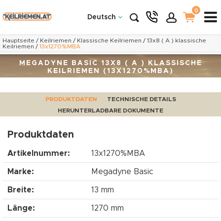
0
Deutsch
Hauptseite
/
Keilriemen
/
Klassische Keilriemen
/
13x8 ( A ) klassische
Keilriemen
/
13x1270%MBA
MEGADYNE BASIC 13X8 ( A ) KLASSISCHE
KEILRIEMEN (13X1270%MBA)
PRODUKTDATEN
TECHNISCHE DETAILS
HERUNTERLADBARE DOKUMENTE
Produktdaten
Artikelnummer:
13x1270%MBA
Marke:
Megadyne Basic
Breite:
13 mm
Länge:
1270 mm