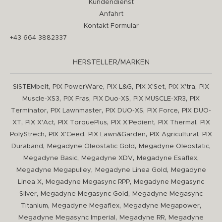
Kundendienst
Anfahrt
Kontakt Formular
+43 664 3882337
HERSTELLER/MARKEN
,
,
,
,
,
SISTEMbelt
PIX PowerWare
PIX L&G
PIX X'Set
PIX X'tra
PIX
,
,
,
,
Muscle-XS3
PIX Fras
PIX Duo-XS
PIX MUSCLE-XR3
PIX
,
,
,
,
Terminator
PIX Lawnmaster
PIX DUO-XS
PIX Force
PIX DUO-
,
,
,
,
,
XT
PIX X'Act
PIX TorquePlus
PIX X'Pedient
PIX Thermal
PIX
,
,
,
,
PolyStrech
PIX X'Ceed
PIX Lawn&Garden
PIX Agricultural
PIX
,
,
,
Duraband
Megadyne Oleostatic Gold
Megadyne Oleostatic
,
,
,
Megadyne Basic
Megadyne XDV
Megadyne Esaflex
,
,
Megadyne Megapulley
Megadyne Linea Gold
Megadyne
,
,
Linea X
Megadyne Megasync RPP
Megadyne Megasync
,
,
Silver
Megadyne Megasync Gold
Megadyne Megasync
,
,
,
Titanium
Megadyne Megaflex
Megadyne Megapower
,
,
Megadyne Megasync Imperial
Megadyne RR
Megadyne