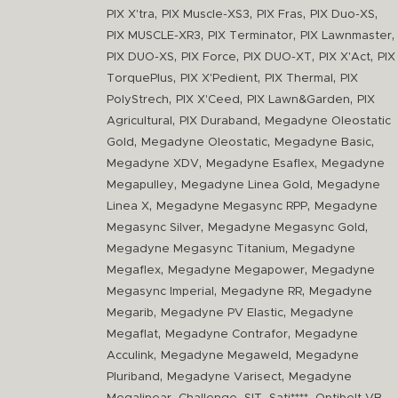
,
,
,
,
PIX X'tra
PIX Muscle-XS3
PIX Fras
PIX Duo-XS
,
,
,
PIX MUSCLE-XR3
PIX Terminator
PIX Lawnmaster
,
,
,
,
PIX DUO-XS
PIX Force
PIX DUO-XT
PIX X'Act
PIX
,
,
,
TorquePlus
PIX X'Pedient
PIX Thermal
PIX
,
,
,
PolyStrech
PIX X'Ceed
PIX Lawn&Garden
PIX
,
,
Agricultural
PIX Duraband
Megadyne Oleostatic
,
,
,
Gold
Megadyne Oleostatic
Megadyne Basic
,
,
Megadyne XDV
Megadyne Esaflex
Megadyne
,
,
Megapulley
Megadyne Linea Gold
Megadyne
,
,
Linea X
Megadyne Megasync RPP
Megadyne
,
,
Megasync Silver
Megadyne Megasync Gold
,
Megadyne Megasync Titanium
Megadyne
,
,
Megaflex
Megadyne Megapower
Megadyne
,
,
Megasync Imperial
Megadyne RR
Megadyne
,
,
Megarib
Megadyne PV Elastic
Megadyne
,
,
Megaflat
Megadyne Contrafor
Megadyne
,
,
Acculink
Megadyne Megaweld
Megadyne
,
,
Pluriband
Megadyne Varisect
Megadyne
,
,
,
,
,