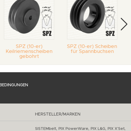
SPZ (10-er)
SPZ (10-er) Scheiben
Keilriemenscheiben
für Spannbuchsen
gebohrt
BEDINGUNGEN
HERSTELLER/MARKEN
,
,
,
,
SISTEMbelt
PIX PowerWare
PIX L&G
PIX X'Set