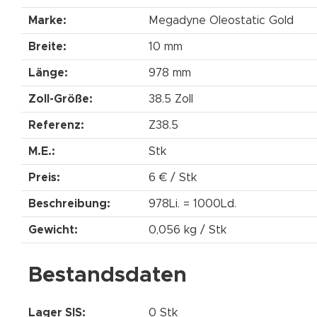
Marke:
Megadyne Oleostatic Gold
Breite:
10 mm
Länge:
978 mm
Zoll-Größe:
38.5 Zoll
Referenz:
Z38.5
M.E.:
Stk
Preis:
6 € / Stk
Beschreibung:
978Li. = 1000Ld.
Gewicht:
0,056 kg / Stk
Bestandsdaten
Lager SIS:
0 Stk