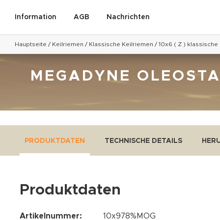
Information
AGB
Nachrichten
Hauptseite
/
Keilriemen
/
Klassische Keilriemen
/
10x6 ( Z ) klassische
MEGADYNE OLEOSTATI
PRODUKTDATEN
TECHNISCHE DETAILS
HER
Produktdaten
Artikelnummer:
10x978%MOG