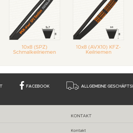
10x8 (SPZ)
10x8 (AVX10) KFZ-
Schmalkeilriemen
Keilriemen
T
FACEBOOK
ALLGEMEINE GESCHÄFTS
KONTAKT
Kontakt