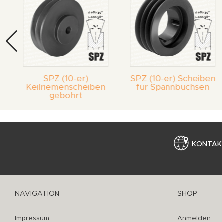
SPZ (10-er)
SPZ (10-er) Scheiben
Keilriemenscheiben
für Spannbuchsen
gebohrt
KONTAK
NAVIGATION
SHOP
Impressum
Anmelden