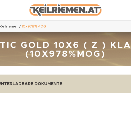
 Keilriemen
/
10x978%MOG
C GOLD 10X6 ( Z ) KL
(10X978%MOG)
UNTERLADBARE DOKUMENTE