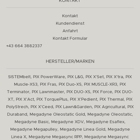
KONTAKT
Kontakt
Kundendienst
Anfahrt
Kontakt Formular
+43 664 3882337
HERSTELLER/MARKEN
,
,
,
,
,
SISTEMbelt
PIX PowerWare
PIX L&G
PIX X'Set
PIX X'tra
PIX
,
,
,
,
Muscle-XS3
PIX Fras
PIX Duo-XS
PIX MUSCLE-XR3
PIX
,
,
,
,
Terminator
PIX Lawnmaster
PIX DUO-XS
PIX Force
PIX DUO-
,
,
,
,
,
XT
PIX X'Act
PIX TorquePlus
PIX X'Pedient
PIX Thermal
PIX
,
,
,
,
PolyStrech
PIX X'Ceed
PIX Lawn&Garden
PIX Agricultural
PIX
,
,
,
Duraband
Megadyne Oleostatic Gold
Megadyne Oleostatic
,
,
,
Megadyne Basic
Megadyne XDV
Megadyne Esaflex
,
,
Megadyne Megapulley
Megadyne Linea Gold
Megadyne
,
,
Linea X
Megadyne Megasync RPP
Megadyne Megasync