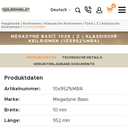
0
Deutsch
Hauptseite
/
Keilriemen
/
Klassische Keilriemen
/
10x6 ( Z ) klassische
Keilriemen
/
10x952%MBA
MEGADYNE BASIC 10X6 ( Z ) KLASSISCHE
KEILRIEMEN (10X952%MBA)
PRODUKTDATEN
TECHNISCHE DETAILS
HERUNTERLADBARE DOKUMENTE
Produktdaten
Artikelnummer:
10x952%MBA
Marke:
Megadyne Basic
Breite:
10 mm
Länge:
952 mm