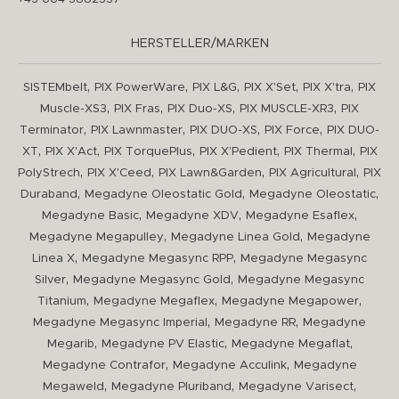
HERSTELLER/MARKEN
,
,
,
,
,
SISTEMbelt
PIX PowerWare
PIX L&G
PIX X'Set
PIX X'tra
PIX
,
,
,
,
Muscle-XS3
PIX Fras
PIX Duo-XS
PIX MUSCLE-XR3
PIX
,
,
,
,
Terminator
PIX Lawnmaster
PIX DUO-XS
PIX Force
PIX DUO-
,
,
,
,
,
XT
PIX X'Act
PIX TorquePlus
PIX X'Pedient
PIX Thermal
PIX
,
,
,
,
PolyStrech
PIX X'Ceed
PIX Lawn&Garden
PIX Agricultural
PIX
,
,
,
Duraband
Megadyne Oleostatic Gold
Megadyne Oleostatic
,
,
,
Megadyne Basic
Megadyne XDV
Megadyne Esaflex
,
,
Megadyne Megapulley
Megadyne Linea Gold
Megadyne
,
,
Linea X
Megadyne Megasync RPP
Megadyne Megasync
,
,
Silver
Megadyne Megasync Gold
Megadyne Megasync
,
,
,
Titanium
Megadyne Megaflex
Megadyne Megapower
,
,
Megadyne Megasync Imperial
Megadyne RR
Megadyne
,
,
,
Megarib
Megadyne PV Elastic
Megadyne Megaflat
,
,
Megadyne Contrafor
Megadyne Acculink
Megadyne
,
,
,
Megaweld
Megadyne Pluriband
Megadyne Varisect