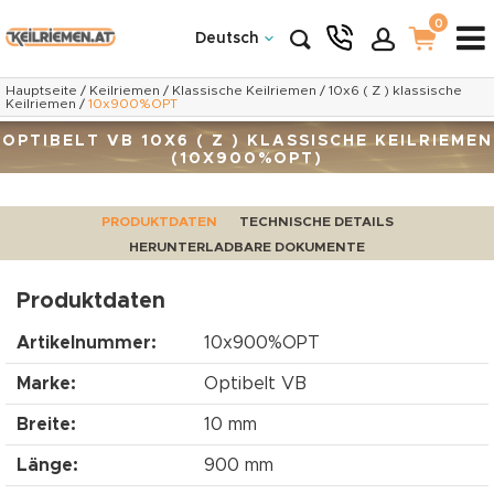
0
Deutsch
Hauptseite
/
Keilriemen
/
Klassische Keilriemen
/
10x6 ( Z ) klassische
Keilriemen
/
10x900%OPT
OPTIBELT VB 10X6 ( Z ) KLASSISCHE KEILRIEMEN
(10X900%OPT)
PRODUKTDATEN
TECHNISCHE DETAILS
HERUNTERLADBARE DOKUMENTE
Produktdaten
Artikelnummer:
10x900%OPT
Marke:
Optibelt VB
Breite:
10 mm
Länge:
900 mm