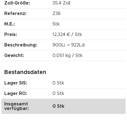
Zoll-Größe:
35.4 Zoll
Referenz:
Z36
M.E.:
Stk
Preis:
12,324 € / Stk
Beschreibung:
900Li. = 922Ld.
Gewicht:
0,051 kg / Stk
Bestandsdaten
Lager SIS:
0 Stk
Lager RO:
0 Stk
Insgesamt
0 Stk
verfügbar: