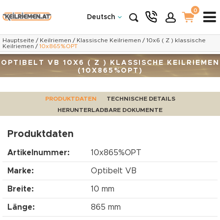
0
Deutsch
Hauptseite
/
Keilriemen
/
Klassische Keilriemen
/
10x6 ( Z ) klassische
Keilriemen
/
10x865%OPT
OPTIBELT VB 10X6 ( Z ) KLASSISCHE KEILRIEMEN
(10X865%OPT)
PRODUKTDATEN
TECHNISCHE DETAILS
HERUNTERLADBARE DOKUMENTE
Produktdaten
Artikelnummer:
10x865%OPT
Marke:
Optibelt VB
Breite:
10 mm
Länge:
865 mm