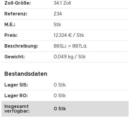
Zoll-Größe:
34.1 Zoll
Referenz:
Z34
M.E.:
Stk
Preis:
12,324 € / Stk
Beschreibung:
865Li. = 887Ld.
Gewicht:
0,049 kg / Stk
Bestandsdaten
Lager SIS:
0 Stk
Lager RO:
0 Stk
Insgesamt
0 Stk
verfügbar: