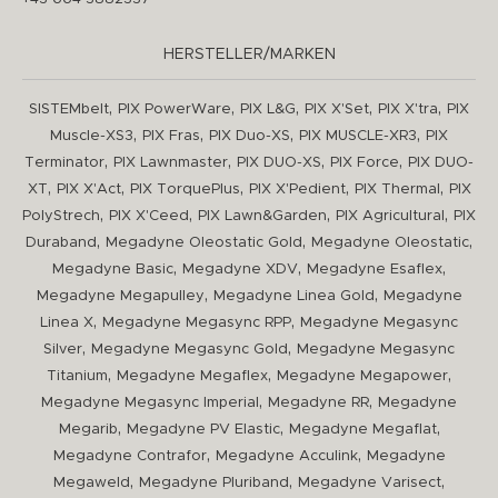
HERSTELLER/MARKEN
,
,
,
,
,
SISTEMbelt
PIX PowerWare
PIX L&G
PIX X'Set
PIX X'tra
PIX
,
,
,
,
Muscle-XS3
PIX Fras
PIX Duo-XS
PIX MUSCLE-XR3
PIX
,
,
,
,
Terminator
PIX Lawnmaster
PIX DUO-XS
PIX Force
PIX DUO-
,
,
,
,
,
XT
PIX X'Act
PIX TorquePlus
PIX X'Pedient
PIX Thermal
PIX
,
,
,
,
PolyStrech
PIX X'Ceed
PIX Lawn&Garden
PIX Agricultural
PIX
,
,
,
Duraband
Megadyne Oleostatic Gold
Megadyne Oleostatic
,
,
,
Megadyne Basic
Megadyne XDV
Megadyne Esaflex
,
,
Megadyne Megapulley
Megadyne Linea Gold
Megadyne
,
,
Linea X
Megadyne Megasync RPP
Megadyne Megasync
,
,
Silver
Megadyne Megasync Gold
Megadyne Megasync
,
,
,
Titanium
Megadyne Megaflex
Megadyne Megapower
,
,
Megadyne Megasync Imperial
Megadyne RR
Megadyne
,
,
,
Megarib
Megadyne PV Elastic
Megadyne Megaflat
,
,
Megadyne Contrafor
Megadyne Acculink
Megadyne
,
,
,
Megaweld
Megadyne Pluriband
Megadyne Varisect