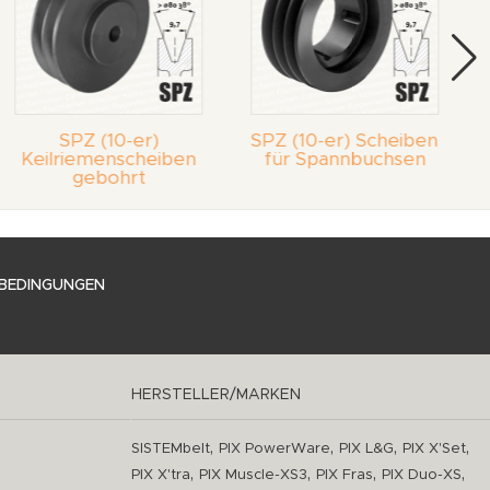
SPZ (10-er)
SPZ (10-er) Scheiben
Keilriemenscheiben
für Spannbuchsen
gebohrt
BEDINGUNGEN
HERSTELLER/MARKEN
,
,
,
,
SISTEMbelt
PIX PowerWare
PIX L&G
PIX X'Set
,
,
,
,
PIX X'tra
PIX Muscle-XS3
PIX Fras
PIX Duo-XS