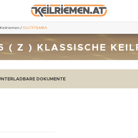
 Keilriemen
/
10x737%MBA
 ( Z ) KLASSISCHE KEI
UNTERLADBARE DOKUMENTE