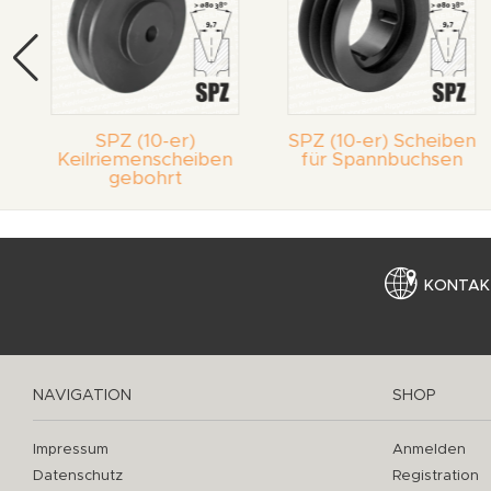
SPZ (10-er)
SPZ (10-er) Scheiben
Keilriemenscheiben
für Spannbuchsen
gebohrt
KONTAK
NAVIGATION
SHOP
Impressum
Anmelden
Datenschutz
Registration