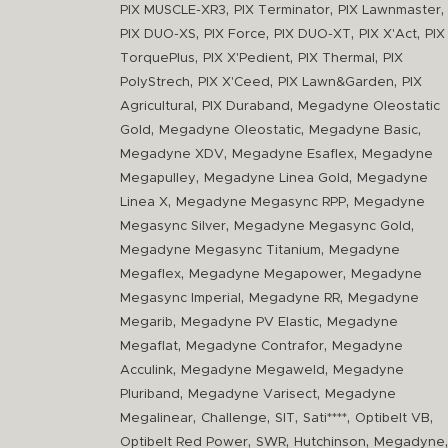
,
,
,
PIX MUSCLE-XR3
PIX Terminator
PIX Lawnmaster
,
,
,
,
PIX DUO-XS
PIX Force
PIX DUO-XT
PIX X'Act
PIX
,
,
,
TorquePlus
PIX X'Pedient
PIX Thermal
PIX
,
,
,
PolyStrech
PIX X'Ceed
PIX Lawn&Garden
PIX
,
,
Agricultural
PIX Duraband
Megadyne Oleostatic
,
,
,
Gold
Megadyne Oleostatic
Megadyne Basic
,
,
Megadyne XDV
Megadyne Esaflex
Megadyne
,
,
Megapulley
Megadyne Linea Gold
Megadyne
,
,
Linea X
Megadyne Megasync RPP
Megadyne
,
,
Megasync Silver
Megadyne Megasync Gold
,
Megadyne Megasync Titanium
Megadyne
,
,
Megaflex
Megadyne Megapower
Megadyne
,
,
Megasync Imperial
Megadyne RR
Megadyne
,
,
Megarib
Megadyne PV Elastic
Megadyne
,
,
Megaflat
Megadyne Contrafor
Megadyne
,
,
Acculink
Megadyne Megaweld
Megadyne
,
,
Pluriband
Megadyne Varisect
Megadyne
,
,
,
,
,
Megalinear
Challenge
SIT
Sati****
Optibelt VB
,
,
,
,
Optibelt Red Power
SWR
Hutchinson
Megadyne