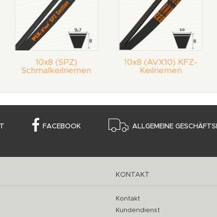
10x8 (SPZ)
10x8 (AVX10) KFZ-
Schmalkeilriemen
Keilriemen
T
FACEBOOK
ALLGEMEINE GESCHÄFTS
KONTAKT
Kontakt
Kundendienst