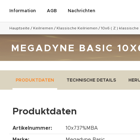
Information
AGB
Nachrichten
Hauptseite
/
Keilriemen
/
Klassische Keilriemen
/
10x6 ( Z ) klassische
MEGADYNE BASIC 10X6
PRODUKTDATEN
TECHNISCHE DETAILS
HER
Produktdaten
Artikelnummer:
10x737%MBA
Marke:
Megadyne Basic