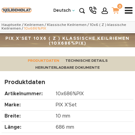
0
Deutsch
Hauptseite
/
Keilriemen
/
Klassische Keilriemen
/
10x6 ( Z ) klassische
Keilriemen
/
10x686%PIX
PIX X'SET 10X6 ( Z ) KLASSISCHE KEILRIEMEN
(10X686%PIX)
PRODUKTDATEN
TECHNISCHE DETAILS
HERUNTERLADBARE DOKUMENTE
Produktdaten
Artikelnummer:
10x686%PIX
Marke:
PIX X'Set
Breite:
10 mm
Länge:
686 mm