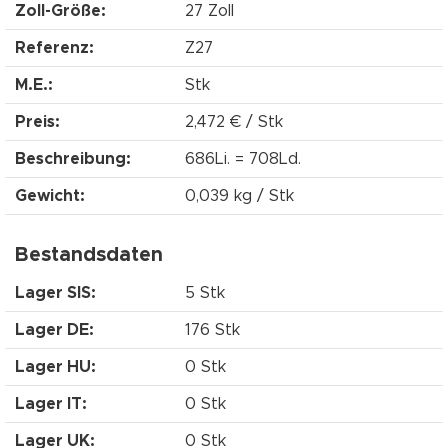
Zoll-Größe:
27 Zoll
Referenz:
Z27
M.E.:
Stk
Preis:
2,472 € / Stk
Beschreibung:
686Li. = 708Ld.
Gewicht:
0,039 kg / Stk
Bestandsdaten
Lager SIS:
5 Stk
Lager DE:
176 Stk
Lager HU:
0 Stk
Lager IT:
0 Stk
Lager UK:
0 Stk