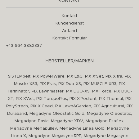
KONTAKT
Kontakt
Kundendienst
Anfahrt
Kontakt Formular
+43 664 3882337
HERSTELLER/MARKEN
,
,
,
,
,
SISTEMbelt
PIX PowerWare
PIX L&G
PIX X'Set
PIX X'tra
PIX
,
,
,
,
Muscle-XS3
PIX Fras
PIX Duo-XS
PIX MUSCLE-XR3
PIX
,
,
,
,
Terminator
PIX Lawnmaster
PIX DUO-XS
PIX Force
PIX DUO-
,
,
,
,
,
XT
PIX X'Act
PIX TorquePlus
PIX X'Pedient
PIX Thermal
PIX
,
,
,
,
PolyStrech
PIX X'Ceed
PIX Lawn&Garden
PIX Agricultural
PIX
,
,
,
Duraband
Megadyne Oleostatic Gold
Megadyne Oleostatic
,
,
,
Megadyne Basic
Megadyne XDV
Megadyne Esaflex
,
,
Megadyne Megapulley
Megadyne Linea Gold
Megadyne
,
,
Linea X
Megadyne Megasync RPP
Megadyne Megasync