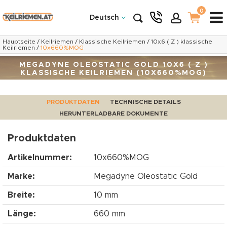
0
Deutsch
Hauptseite
/
Keilriemen
/
Klassische Keilriemen
/
10x6 ( Z ) klassische
Keilriemen
/
10x660%MOG
MEGADYNE OLEOSTATIC GOLD 10X6 ( Z )
KLASSISCHE KEILRIEMEN (10X660%MOG)
PRODUKTDATEN
TECHNISCHE DETAILS
HERUNTERLADBARE DOKUMENTE
Produktdaten
Artikelnummer:
10x660%MOG
Marke:
Megadyne Oleostatic Gold
Breite:
10 mm
Länge:
660 mm