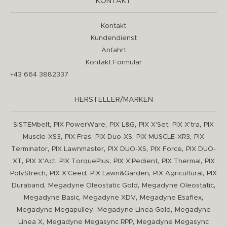
KONTAKT
Kontakt
Kundendienst
Anfahrt
Kontakt Formular
+43 664 3882337
HERSTELLER/MARKEN
,
,
,
,
,
SISTEMbelt
PIX PowerWare
PIX L&G
PIX X'Set
PIX X'tra
PIX
,
,
,
,
Muscle-XS3
PIX Fras
PIX Duo-XS
PIX MUSCLE-XR3
PIX
,
,
,
,
Terminator
PIX Lawnmaster
PIX DUO-XS
PIX Force
PIX DUO-
,
,
,
,
,
XT
PIX X'Act
PIX TorquePlus
PIX X'Pedient
PIX Thermal
PIX
,
,
,
,
PolyStrech
PIX X'Ceed
PIX Lawn&Garden
PIX Agricultural
PIX
,
,
,
Duraband
Megadyne Oleostatic Gold
Megadyne Oleostatic
,
,
,
Megadyne Basic
Megadyne XDV
Megadyne Esaflex
,
,
Megadyne Megapulley
Megadyne Linea Gold
Megadyne
,
,
Linea X
Megadyne Megasync RPP
Megadyne Megasync