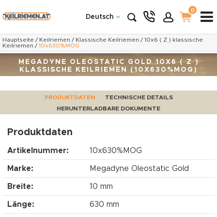
0
Deutsch
Hauptseite
/
Keilriemen
/
Klassische Keilriemen
/
10x6 ( Z ) klassische
Keilriemen
/
10x630%MOG
MEGADYNE OLEOSTATIC GOLD 10X6 ( Z )
KLASSISCHE KEILRIEMEN (10X630%MOG)
PRODUKTDATEN
TECHNISCHE DETAILS
HERUNTERLADBARE DOKUMENTE
Produktdaten
Artikelnummer:
10x630%MOG
Marke:
Megadyne Oleostatic Gold
Breite:
10 mm
Länge:
630 mm