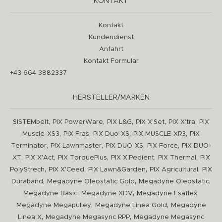
KONTAKT
Kontakt
Kundendienst
Anfahrt
Kontakt Formular
+43 664 3882337
HERSTELLER/MARKEN
,
,
,
,
,
SISTEMbelt
PIX PowerWare
PIX L&G
PIX X'Set
PIX X'tra
PIX
,
,
,
,
Muscle-XS3
PIX Fras
PIX Duo-XS
PIX MUSCLE-XR3
PIX
,
,
,
,
Terminator
PIX Lawnmaster
PIX DUO-XS
PIX Force
PIX DUO-
,
,
,
,
,
XT
PIX X'Act
PIX TorquePlus
PIX X'Pedient
PIX Thermal
PIX
,
,
,
,
PolyStrech
PIX X'Ceed
PIX Lawn&Garden
PIX Agricultural
PIX
,
,
,
Duraband
Megadyne Oleostatic Gold
Megadyne Oleostatic
,
,
,
Megadyne Basic
Megadyne XDV
Megadyne Esaflex
,
,
Megadyne Megapulley
Megadyne Linea Gold
Megadyne
,
,
Linea X
Megadyne Megasync RPP
Megadyne Megasync