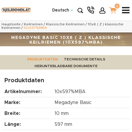
0
Deutsch
Hauptseite
/
Keilriemen
/
Klassische Keilriemen
/
10x6 ( Z ) klassische
Keilriemen
/
10x597%MBA
MEGADYNE BASIC 10X6 ( Z ) KLASSISCHE
KEILRIEMEN (10X597%MBA)
PRODUKTDATEN
TECHNISCHE DETAILS
HERUNTERLADBARE DOKUMENTE
Produktdaten
Artikelnummer:
10x597%MBA
Marke:
Megadyne Basic
Breite:
10 mm
Länge:
597 mm