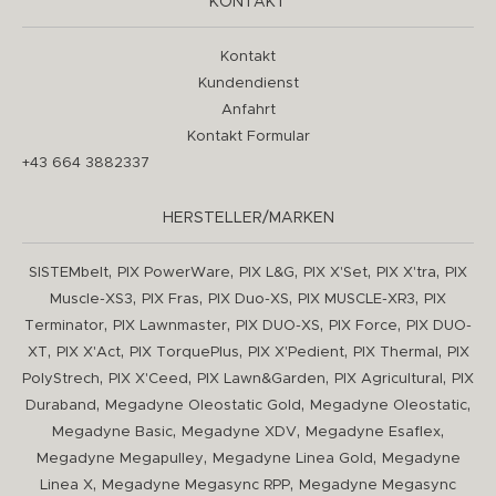
KONTAKT
Kontakt
Kundendienst
Anfahrt
Kontakt Formular
+43 664 3882337
HERSTELLER/MARKEN
,
,
,
,
,
SISTEMbelt
PIX PowerWare
PIX L&G
PIX X'Set
PIX X'tra
PIX
,
,
,
,
Muscle-XS3
PIX Fras
PIX Duo-XS
PIX MUSCLE-XR3
PIX
,
,
,
,
Terminator
PIX Lawnmaster
PIX DUO-XS
PIX Force
PIX DUO-
,
,
,
,
,
XT
PIX X'Act
PIX TorquePlus
PIX X'Pedient
PIX Thermal
PIX
,
,
,
,
PolyStrech
PIX X'Ceed
PIX Lawn&Garden
PIX Agricultural
PIX
,
,
,
Duraband
Megadyne Oleostatic Gold
Megadyne Oleostatic
,
,
,
Megadyne Basic
Megadyne XDV
Megadyne Esaflex
,
,
Megadyne Megapulley
Megadyne Linea Gold
Megadyne
,
,
Linea X
Megadyne Megasync RPP
Megadyne Megasync