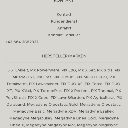
KONTAKT
Kontakt
Kundendienst
Anfahrt
Kontakt Formular
+43 664 3882337
HERSTELLER/MARKEN
,
,
,
,
,
SISTEMbelt
PIX PowerWare
PIX L&G
PIX X'Set
PIX X'tra
PIX
,
,
,
,
Muscle-XS3
PIX Fras
PIX Duo-XS
PIX MUSCLE-XR3
PIX
,
,
,
,
Terminator
PIX Lawnmaster
PIX DUO-XS
PIX Force
PIX DUO-
,
,
,
,
,
XT
PIX X'Act
PIX TorquePlus
PIX X'Pedient
PIX Thermal
PIX
,
,
,
,
PolyStrech
PIX X'Ceed
PIX Lawn&Garden
PIX Agricultural
PIX
,
,
,
Duraband
Megadyne Oleostatic Gold
Megadyne Oleostatic
,
,
,
Megadyne Basic
Megadyne XDV
Megadyne Esaflex
,
,
Megadyne Megapulley
Megadyne Linea Gold
Megadyne
,
,
Linea X
Megadyne Megasync RPP
Megadyne Megasync