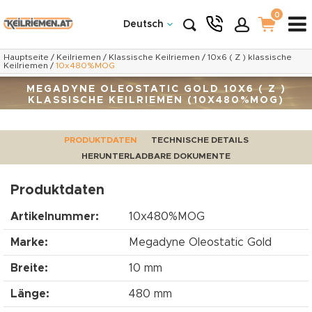
0
Deutsch
Hauptseite
/
Keilriemen
/
Klassische Keilriemen
/
10x6 ( Z ) klassische
Keilriemen
/
10x480%MOG
MEGADYNE OLEOSTATIC GOLD 10X6 ( Z )
KLASSISCHE KEILRIEMEN (10X480%MOG)
PRODUKTDATEN
TECHNISCHE DETAILS
HERUNTERLADBARE DOKUMENTE
Produktdaten
Artikelnummer:
10x480%MOG
Marke:
Megadyne Oleostatic Gold
Breite:
10 mm
Länge:
480 mm