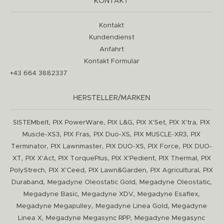
KONTAKT
Kontakt
Kundendienst
Anfahrt
Kontakt Formular
+43 664 3882337
HERSTELLER/MARKEN
,
,
,
,
,
SISTEMbelt
PIX PowerWare
PIX L&G
PIX X'Set
PIX X'tra
PIX
,
,
,
,
Muscle-XS3
PIX Fras
PIX Duo-XS
PIX MUSCLE-XR3
PIX
,
,
,
,
Terminator
PIX Lawnmaster
PIX DUO-XS
PIX Force
PIX DUO-
,
,
,
,
,
XT
PIX X'Act
PIX TorquePlus
PIX X'Pedient
PIX Thermal
PIX
,
,
,
,
PolyStrech
PIX X'Ceed
PIX Lawn&Garden
PIX Agricultural
PIX
,
,
,
Duraband
Megadyne Oleostatic Gold
Megadyne Oleostatic
,
,
,
Megadyne Basic
Megadyne XDV
Megadyne Esaflex
,
,
Megadyne Megapulley
Megadyne Linea Gold
Megadyne
,
,
Linea X
Megadyne Megasync RPP
Megadyne Megasync