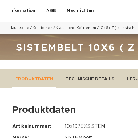
Information
AGB
Nachrichten
Hauptseite
/
Keilriemen
/
Klassische Keilriemen
/
10x6 ( Z ) klassische
SISTEMBELT 10X6 ( Z
PRODUKTDATEN
TECHNISCHE DETAILS
HER
Produktdaten
Artikelnummer:
10x1975%SISTEM
Marke:
SISTEMbelt