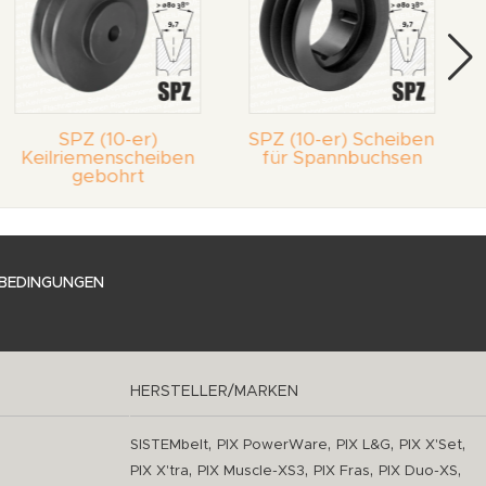
SPZ (10-er)
SPZ (10-er) Scheiben
Keilriemenscheiben
für Spannbuchsen
gebohrt
BEDINGUNGEN
HERSTELLER/MARKEN
,
,
,
,
SISTEMbelt
PIX PowerWare
PIX L&G
PIX X'Set
,
,
,
,
PIX X'tra
PIX Muscle-XS3
PIX Fras
PIX Duo-XS