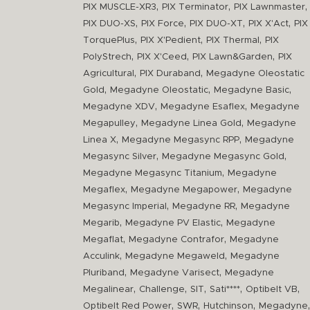
,
,
,
PIX MUSCLE-XR3
PIX Terminator
PIX Lawnmaster
,
,
,
,
PIX DUO-XS
PIX Force
PIX DUO-XT
PIX X'Act
PIX
,
,
,
TorquePlus
PIX X'Pedient
PIX Thermal
PIX
,
,
,
PolyStrech
PIX X'Ceed
PIX Lawn&Garden
PIX
,
,
Agricultural
PIX Duraband
Megadyne Oleostatic
,
,
,
Gold
Megadyne Oleostatic
Megadyne Basic
,
,
Megadyne XDV
Megadyne Esaflex
Megadyne
,
,
Megapulley
Megadyne Linea Gold
Megadyne
,
,
Linea X
Megadyne Megasync RPP
Megadyne
,
,
Megasync Silver
Megadyne Megasync Gold
,
Megadyne Megasync Titanium
Megadyne
,
,
Megaflex
Megadyne Megapower
Megadyne
,
,
Megasync Imperial
Megadyne RR
Megadyne
,
,
Megarib
Megadyne PV Elastic
Megadyne
,
,
Megaflat
Megadyne Contrafor
Megadyne
,
,
Acculink
Megadyne Megaweld
Megadyne
,
,
Pluriband
Megadyne Varisect
Megadyne
,
,
,
,
,
Megalinear
Challenge
SIT
Sati****
Optibelt VB
,
,
,
,
Optibelt Red Power
SWR
Hutchinson
Megadyne