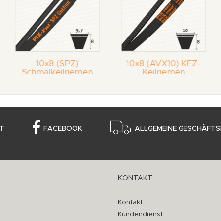
10x8 (SPZ)
10x8 (AVX10) KFZ-
Schmalkeilriemen
Keilriemen
T
FACEBOOK
ALLGEMEINE GESCHÄFTS
KONTAKT
Kontakt
Kundendienst