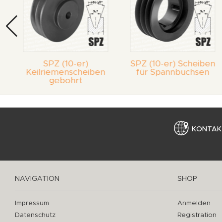
SPZ (10-er)
SPZ (10-er) Scheiben
Keilriemenscheiben
für Spannbuchsen
gebohrt
KONTAK
NAVIGATION
SHOP
Impressum
Anmelden
Datenschutz
Registration