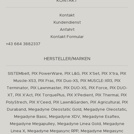
KONTAKT
Kontakt
Kundendienst
Anfahrt
Kontakt Formular
+43 664 3882337
HERSTELLER/MARKEN
,
,
,
,
,
SISTEMbelt
PIX PowerWare
PIX L&G
PIX X'Set
PIX X'tra
PIX
,
,
,
,
Muscle-XS3
PIX Fras
PIX Duo-XS
PIX MUSCLE-XR3
PIX
,
,
,
,
Terminator
PIX Lawnmaster
PIX DUO-XS
PIX Force
PIX DUO-
,
,
,
,
,
XT
PIX X'Act
PIX TorquePlus
PIX X'Pedient
PIX Thermal
PIX
,
,
,
,
PolyStrech
PIX X'Ceed
PIX Lawn&Garden
PIX Agricultural
PIX
,
,
,
Duraband
Megadyne Oleostatic Gold
Megadyne Oleostatic
,
,
,
Megadyne Basic
Megadyne XDV
Megadyne Esaflex
,
,
Megadyne Megapulley
Megadyne Linea Gold
Megadyne
,
,
Linea X
Megadyne Megasync RPP
Megadyne Megasync