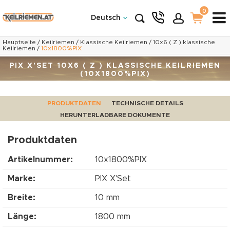
0
Deutsch
Hauptseite
/
Keilriemen
/
Klassische Keilriemen
/
10x6 ( Z ) klassische
Keilriemen
/
10x1800%PIX
PIX X'SET 10X6 ( Z ) KLASSISCHE KEILRIEMEN
(10X1800%PIX)
PRODUKTDATEN
TECHNISCHE DETAILS
HERUNTERLADBARE DOKUMENTE
Produktdaten
Artikelnummer:
10x1800%PIX
Marke:
PIX X'Set
Breite:
10 mm
Länge:
1800 mm