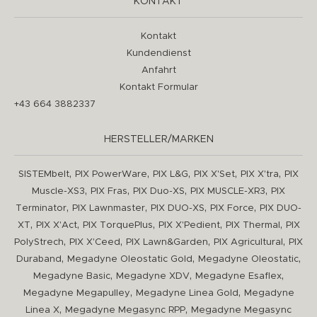
KONTAKT
Kontakt
Kundendienst
Anfahrt
Kontakt Formular
+43 664 3882337
HERSTELLER/MARKEN
,
,
,
,
,
SISTEMbelt
PIX PowerWare
PIX L&G
PIX X'Set
PIX X'tra
PIX
,
,
,
,
Muscle-XS3
PIX Fras
PIX Duo-XS
PIX MUSCLE-XR3
PIX
,
,
,
,
Terminator
PIX Lawnmaster
PIX DUO-XS
PIX Force
PIX DUO-
,
,
,
,
,
XT
PIX X'Act
PIX TorquePlus
PIX X'Pedient
PIX Thermal
PIX
,
,
,
,
PolyStrech
PIX X'Ceed
PIX Lawn&Garden
PIX Agricultural
PIX
,
,
,
Duraband
Megadyne Oleostatic Gold
Megadyne Oleostatic
,
,
,
Megadyne Basic
Megadyne XDV
Megadyne Esaflex
,
,
Megadyne Megapulley
Megadyne Linea Gold
Megadyne
,
,
Linea X
Megadyne Megasync RPP
Megadyne Megasync