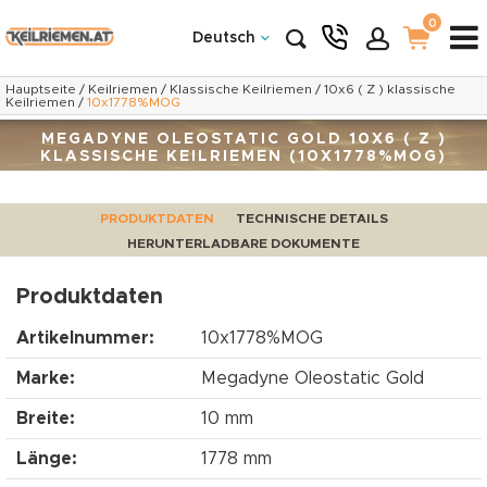
0
Deutsch
Hauptseite
/
Keilriemen
/
Klassische Keilriemen
/
10x6 ( Z ) klassische
Keilriemen
/
10x1778%MOG
MEGADYNE OLEOSTATIC GOLD 10X6 ( Z )
KLASSISCHE KEILRIEMEN (10X1778%MOG)
PRODUKTDATEN
TECHNISCHE DETAILS
HERUNTERLADBARE DOKUMENTE
Produktdaten
Artikelnummer:
10x1778%MOG
Marke:
Megadyne Oleostatic Gold
Breite:
10 mm
Länge:
1778 mm