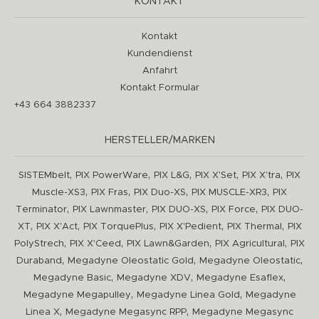
KONTAKT
Kontakt
Kundendienst
Anfahrt
Kontakt Formular
+43 664 3882337
HERSTELLER/MARKEN
,
,
,
,
,
SISTEMbelt
PIX PowerWare
PIX L&G
PIX X'Set
PIX X'tra
PIX
,
,
,
,
Muscle-XS3
PIX Fras
PIX Duo-XS
PIX MUSCLE-XR3
PIX
,
,
,
,
Terminator
PIX Lawnmaster
PIX DUO-XS
PIX Force
PIX DUO-
,
,
,
,
,
XT
PIX X'Act
PIX TorquePlus
PIX X'Pedient
PIX Thermal
PIX
,
,
,
,
PolyStrech
PIX X'Ceed
PIX Lawn&Garden
PIX Agricultural
PIX
,
,
,
Duraband
Megadyne Oleostatic Gold
Megadyne Oleostatic
,
,
,
Megadyne Basic
Megadyne XDV
Megadyne Esaflex
,
,
Megadyne Megapulley
Megadyne Linea Gold
Megadyne
,
,
Linea X
Megadyne Megasync RPP
Megadyne Megasync