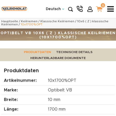
0
Deutsch
Hauptseite
/
Keilriemen
/
Klassische Keilriemen
/
10x6 ( Z ) klassische
Keilriemen
/
10x1700%OPT
OPTIBELT VB 10X6 ( Z ) KLASSISCHE KEILRIEMEN
(10X1700%OPT)
PRODUKTDATEN
TECHNISCHE DETAILS
HERUNTERLADBARE DOKUMENTE
Produktdaten
Artikelnummer:
10x1700%OPT
Marke:
Optibelt VB
Breite:
10 mm
Länge:
1700 mm