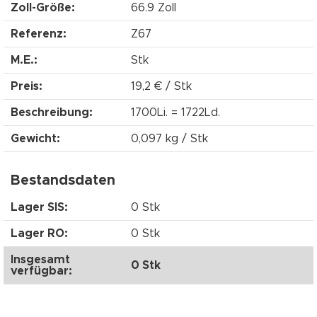
Zoll-Größe:
66.9 Zoll
Referenz:
Z67
M.E.:
Stk
Preis:
19,2 € / Stk
Beschreibung:
1700Li. = 1722Ld.
Gewicht:
0,097 kg / Stk
Bestandsdaten
Lager SIS:
0 Stk
Lager RO:
0 Stk
Insgesamt
0 Stk
verfügbar: