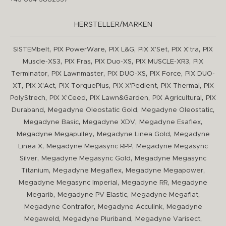
HERSTELLER/MARKEN
,
,
,
,
,
SISTEMbelt
PIX PowerWare
PIX L&G
PIX X'Set
PIX X'tra
PIX
,
,
,
,
Muscle-XS3
PIX Fras
PIX Duo-XS
PIX MUSCLE-XR3
PIX
,
,
,
,
Terminator
PIX Lawnmaster
PIX DUO-XS
PIX Force
PIX DUO-
,
,
,
,
,
XT
PIX X'Act
PIX TorquePlus
PIX X'Pedient
PIX Thermal
PIX
,
,
,
,
PolyStrech
PIX X'Ceed
PIX Lawn&Garden
PIX Agricultural
PIX
,
,
,
Duraband
Megadyne Oleostatic Gold
Megadyne Oleostatic
,
,
,
Megadyne Basic
Megadyne XDV
Megadyne Esaflex
,
,
Megadyne Megapulley
Megadyne Linea Gold
Megadyne
,
,
Linea X
Megadyne Megasync RPP
Megadyne Megasync
,
,
Silver
Megadyne Megasync Gold
Megadyne Megasync
,
,
,
Titanium
Megadyne Megaflex
Megadyne Megapower
,
,
Megadyne Megasync Imperial
Megadyne RR
Megadyne
,
,
,
Megarib
Megadyne PV Elastic
Megadyne Megaflat
,
,
Megadyne Contrafor
Megadyne Acculink
Megadyne
,
,
,
Megaweld
Megadyne Pluriband
Megadyne Varisect