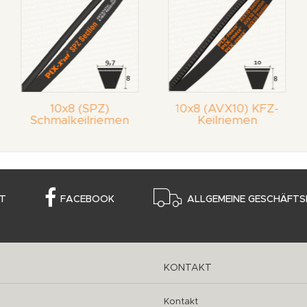
10x8 (SPZ)
10x8 (AVX10) KFZ-
Schmalkeilriemen
Keilriemen
T
FACEBOOK
ALLGEMEINE GESCHÄFTS
KONTAKT
Kontakt