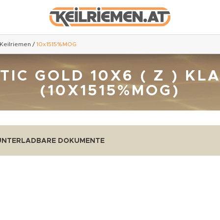
 Keilriemen
/
10x1515%MOG
C GOLD 10X6 ( Z ) KL
(10X1515%MOG)
UNTERLADBARE DOKUMENTE