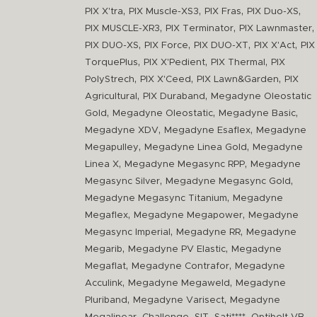
,
,
,
,
PIX X'tra
PIX Muscle-XS3
PIX Fras
PIX Duo-XS
,
,
,
PIX MUSCLE-XR3
PIX Terminator
PIX Lawnmaster
,
,
,
,
PIX DUO-XS
PIX Force
PIX DUO-XT
PIX X'Act
PIX
,
,
,
TorquePlus
PIX X'Pedient
PIX Thermal
PIX
,
,
,
PolyStrech
PIX X'Ceed
PIX Lawn&Garden
PIX
,
,
Agricultural
PIX Duraband
Megadyne Oleostatic
,
,
,
Gold
Megadyne Oleostatic
Megadyne Basic
,
,
Megadyne XDV
Megadyne Esaflex
Megadyne
,
,
Megapulley
Megadyne Linea Gold
Megadyne
,
,
Linea X
Megadyne Megasync RPP
Megadyne
,
,
Megasync Silver
Megadyne Megasync Gold
,
Megadyne Megasync Titanium
Megadyne
,
,
Megaflex
Megadyne Megapower
Megadyne
,
,
Megasync Imperial
Megadyne RR
Megadyne
,
,
Megarib
Megadyne PV Elastic
Megadyne
,
,
Megaflat
Megadyne Contrafor
Megadyne
,
,
Acculink
Megadyne Megaweld
Megadyne
,
,
Pluriband
Megadyne Varisect
Megadyne
,
,
,
,
,