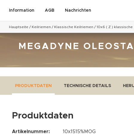
Information
AGB
Nachrichten
Hauptseite
/
Keilriemen
/
Klassische Keilriemen
/
10x6 ( Z ) klassische
MEGADYNE OLEOSTATI
PRODUKTDATEN
TECHNISCHE DETAILS
HER
Produktdaten
Artikelnummer:
10x1515%MOG