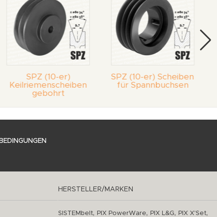
SPZ (10-er)
SPZ (10-er) Scheiben
Keilriemenscheiben
für Spannbuchsen
gebohrt
BEDINGUNGEN
HERSTELLER/MARKEN
,
,
,
,
SISTEMbelt
PIX PowerWare
PIX L&G
PIX X'Set