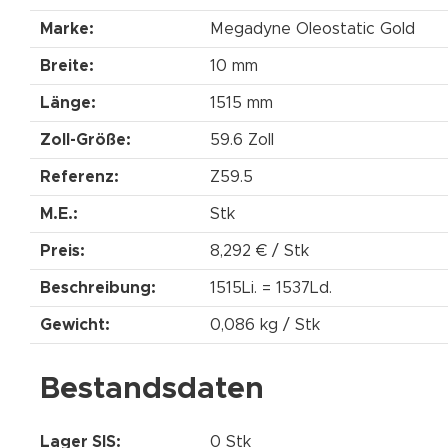
Marke:
Megadyne Oleostatic Gold
Breite:
10 mm
Länge:
1515 mm
Zoll-Größe:
59.6 Zoll
Referenz:
Z59.5
M.E.:
Stk
Preis:
8,292 € / Stk
Beschreibung:
1515Li. = 1537Ld.
Gewicht:
0,086 kg / Stk
Bestandsdaten
Lager SIS:
0 Stk