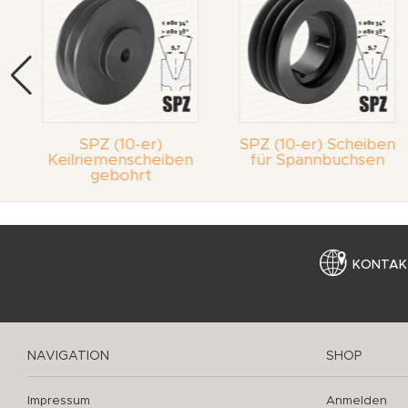
SPZ (10-er)
SPZ (10-er) Scheiben
Keilriemenscheiben
für Spannbuchsen
gebohrt
KONTAK
NAVIGATION
SHOP
Impressum
Anmelden