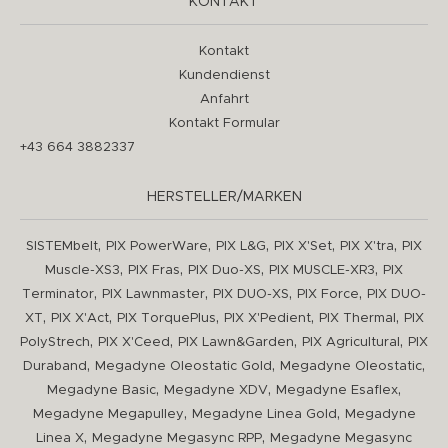
KONTAKT
Kontakt
Kundendienst
Anfahrt
Kontakt Formular
+43 664 3882337
HERSTELLER/MARKEN
,
,
,
,
,
SISTEMbelt
PIX PowerWare
PIX L&G
PIX X'Set
PIX X'tra
PIX
,
,
,
,
Muscle-XS3
PIX Fras
PIX Duo-XS
PIX MUSCLE-XR3
PIX
,
,
,
,
Terminator
PIX Lawnmaster
PIX DUO-XS
PIX Force
PIX DUO-
,
,
,
,
,
XT
PIX X'Act
PIX TorquePlus
PIX X'Pedient
PIX Thermal
PIX
,
,
,
,
PolyStrech
PIX X'Ceed
PIX Lawn&Garden
PIX Agricultural
PIX
,
,
,
Duraband
Megadyne Oleostatic Gold
Megadyne Oleostatic
,
,
,
Megadyne Basic
Megadyne XDV
Megadyne Esaflex
,
,
Megadyne Megapulley
Megadyne Linea Gold
Megadyne
,
,
Linea X
Megadyne Megasync RPP
Megadyne Megasync