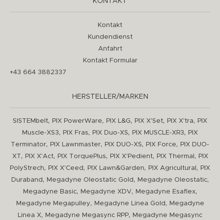
KONTAKT
Kontakt
Kundendienst
Anfahrt
Kontakt Formular
+43 664 3882337
HERSTELLER/MARKEN
,
,
,
,
,
SISTEMbelt
PIX PowerWare
PIX L&G
PIX X'Set
PIX X'tra
PIX
,
,
,
,
Muscle-XS3
PIX Fras
PIX Duo-XS
PIX MUSCLE-XR3
PIX
,
,
,
,
Terminator
PIX Lawnmaster
PIX DUO-XS
PIX Force
PIX DUO-
,
,
,
,
,
XT
PIX X'Act
PIX TorquePlus
PIX X'Pedient
PIX Thermal
PIX
,
,
,
,
PolyStrech
PIX X'Ceed
PIX Lawn&Garden
PIX Agricultural
PIX
,
,
,
Duraband
Megadyne Oleostatic Gold
Megadyne Oleostatic
,
,
,
Megadyne Basic
Megadyne XDV
Megadyne Esaflex
,
,
Megadyne Megapulley
Megadyne Linea Gold
Megadyne
,
,
Linea X
Megadyne Megasync RPP
Megadyne Megasync