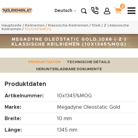
0
Deutsch
Hauptseite
/
Keilriemen
/
Klassische Keilriemen
/
10x6 ( Z ) klassische
Keilriemen
/
10x1345%MOG
MEGADYNE OLEOSTATIC GOLD 10X6 ( Z )
KLASSISCHE KEILRIEMEN (10X1345%MOG)
PRODUKTDATEN
TECHNISCHE DETAILS
HERUNTERLADBARE DOKUMENTE
Produktdaten
Artikelnummer:
10x1345%MOG
Marke:
Megadyne Oleostatic Gold
Breite:
10 mm
Länge:
1345 mm