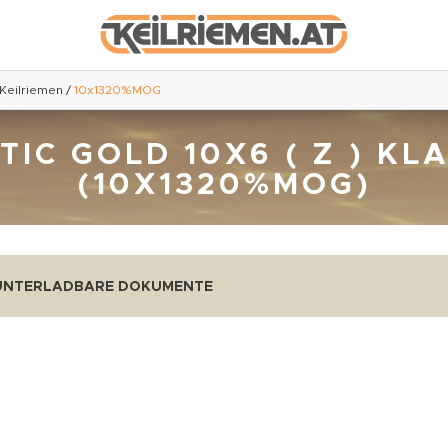
 Keilriemen
/
10x1320%MOG
C GOLD 10X6 ( Z ) KL
(10X1320%MOG)
UNTERLADBARE DOKUMENTE