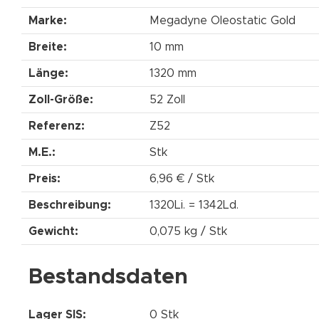
Marke:
Megadyne Oleostatic Gold
Breite:
10 mm
Länge:
1320 mm
Zoll-Größe:
52 Zoll
Referenz:
Z52
M.E.:
Stk
Preis:
6,96 € / Stk
Beschreibung:
1320Li. = 1342Ld.
Gewicht:
0,075 kg / Stk
Bestandsdaten
Lager SIS:
0 Stk