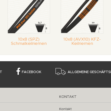
10x8 (SPZ)
10x8 (AVX10) KFZ-
Schmalkeilriemen
Keilriemen
T
FACEBOOK
ALLGEMEINE GESCHÄFTS
KONTAKT
Kontakt