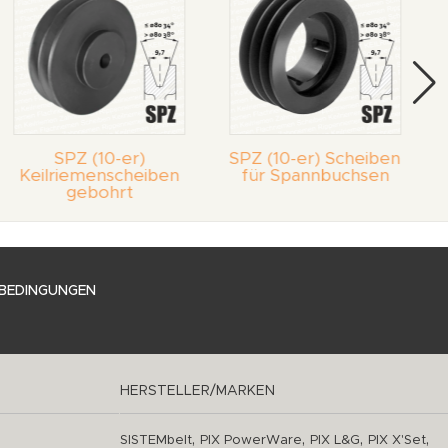
SPZ (10-er)
SPZ (10-er) Scheiben
Keilriemenscheiben
für Spannbuchsen
gebohrt
BEDINGUNGEN
HERSTELLER/MARKEN
,
,
,
,
SISTEMbelt
PIX PowerWare
PIX L&G
PIX X'Set