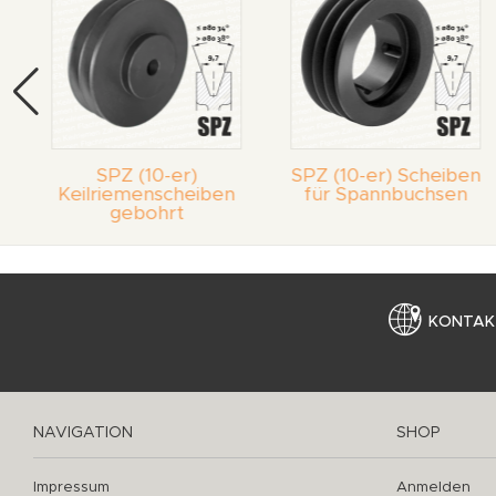
SPZ (10-er)
SPZ (10-er) Scheiben
Keilriemenscheiben
für Spannbuchsen
gebohrt
KONTAK
NAVIGATION
SHOP
Impressum
Anmelden