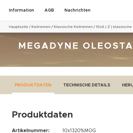
Information
AGB
Nachrichten
Hauptseite
/
Keilriemen
/
Klassische Keilriemen
/
10x6 ( Z ) klassische
MEGADYNE OLEOSTATI
PRODUKTDATEN
TECHNISCHE DETAILS
HER
Produktdaten
Artikelnummer:
10x1320%MOG