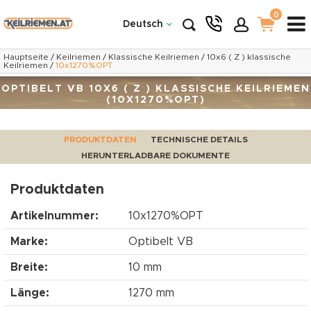
0
Deutsch
Hauptseite
/
Keilriemen
/
Klassische Keilriemen
/
10x6 ( Z ) klassische
Keilriemen
/
10x1270%OPT
OPTIBELT VB 10X6 ( Z ) KLASSISCHE KEILRIEMEN
(10X1270%OPT)
PRODUKTDATEN
TECHNISCHE DETAILS
HERUNTERLADBARE DOKUMENTE
Produktdaten
Artikelnummer:
10x1270%OPT
Marke:
Optibelt VB
Breite:
10 mm
Länge:
1270 mm