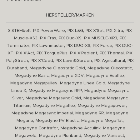
HERSTELLER/MARKEN
,
,
,
,
,
SISTEMbelt
PIX PowerWare
PIX L&G
PIX X'Set
PIX X'tra
PIX
,
,
,
,
Muscle-XS3
PIX Fras
PIX Duo-XS
PIX MUSCLE-XR3
PIX
,
,
,
,
Terminator
PIX Lawnmaster
PIX DUO-XS
PIX Force
PIX DUO-
,
,
,
,
,
XT
PIX X'Act
PIX TorquePlus
PIX X'Pedient
PIX Thermal
PIX
,
,
,
,
PolyStrech
PIX X'Ceed
PIX Lawn&Garden
PIX Agricultural
PIX
,
,
,
Duraband
Megadyne Oleostatic Gold
Megadyne Oleostatic
,
,
,
Megadyne Basic
Megadyne XDV
Megadyne Esaflex
,
,
Megadyne Megapulley
Megadyne Linea Gold
Megadyne
,
,
Linea X
Megadyne Megasync RPP
Megadyne Megasync
,
,
Silver
Megadyne Megasync Gold
Megadyne Megasync
,
,
,
Titanium
Megadyne Megaflex
Megadyne Megapower
,
,
Megadyne Megasync Imperial
Megadyne RR
Megadyne
,
,
,
Megarib
Megadyne PV Elastic
Megadyne Megaflat
,
,
Megadyne Contrafor
Megadyne Acculink
Megadyne
,
,
,
Megaweld
Megadyne Pluriband
Megadyne Varisect