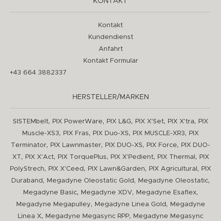
KONTAKT
Kontakt
Kundendienst
Anfahrt
Kontakt Formular
+43 664 3882337
HERSTELLER/MARKEN
,
,
,
,
,
SISTEMbelt
PIX PowerWare
PIX L&G
PIX X'Set
PIX X'tra
PIX
,
,
,
,
Muscle-XS3
PIX Fras
PIX Duo-XS
PIX MUSCLE-XR3
PIX
,
,
,
,
Terminator
PIX Lawnmaster
PIX DUO-XS
PIX Force
PIX DUO-
,
,
,
,
,
XT
PIX X'Act
PIX TorquePlus
PIX X'Pedient
PIX Thermal
PIX
,
,
,
,
PolyStrech
PIX X'Ceed
PIX Lawn&Garden
PIX Agricultural
PIX
,
,
,
Duraband
Megadyne Oleostatic Gold
Megadyne Oleostatic
,
,
,
Megadyne Basic
Megadyne XDV
Megadyne Esaflex
,
,
Megadyne Megapulley
Megadyne Linea Gold
Megadyne
,
,
Linea X
Megadyne Megasync RPP
Megadyne Megasync