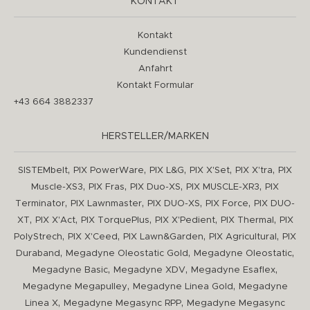
KONTAKT
Kontakt
Kundendienst
Anfahrt
Kontakt Formular
+43 664 3882337
HERSTELLER/MARKEN
,
,
,
,
,
SISTEMbelt
PIX PowerWare
PIX L&G
PIX X'Set
PIX X'tra
PIX
,
,
,
,
Muscle-XS3
PIX Fras
PIX Duo-XS
PIX MUSCLE-XR3
PIX
,
,
,
,
Terminator
PIX Lawnmaster
PIX DUO-XS
PIX Force
PIX DUO-
,
,
,
,
,
XT
PIX X'Act
PIX TorquePlus
PIX X'Pedient
PIX Thermal
PIX
,
,
,
,
PolyStrech
PIX X'Ceed
PIX Lawn&Garden
PIX Agricultural
PIX
,
,
,
Duraband
Megadyne Oleostatic Gold
Megadyne Oleostatic
,
,
,
Megadyne Basic
Megadyne XDV
Megadyne Esaflex
,
,
Megadyne Megapulley
Megadyne Linea Gold
Megadyne
,
,
Linea X
Megadyne Megasync RPP
Megadyne Megasync