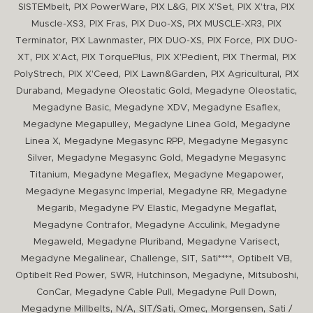
,
,
,
,
,
SISTEMbelt
PIX PowerWare
PIX L&G
PIX X'Set
PIX X'tra
PIX
,
,
,
,
Muscle-XS3
PIX Fras
PIX Duo-XS
PIX MUSCLE-XR3
PIX
,
,
,
,
Terminator
PIX Lawnmaster
PIX DUO-XS
PIX Force
PIX DUO-
,
,
,
,
,
XT
PIX X'Act
PIX TorquePlus
PIX X'Pedient
PIX Thermal
PIX
,
,
,
,
PolyStrech
PIX X'Ceed
PIX Lawn&Garden
PIX Agricultural
PIX
,
,
,
Duraband
Megadyne Oleostatic Gold
Megadyne Oleostatic
,
,
,
Megadyne Basic
Megadyne XDV
Megadyne Esaflex
,
,
Megadyne Megapulley
Megadyne Linea Gold
Megadyne
,
,
Linea X
Megadyne Megasync RPP
Megadyne Megasync
,
,
Silver
Megadyne Megasync Gold
Megadyne Megasync
,
,
,
Titanium
Megadyne Megaflex
Megadyne Megapower
,
,
Megadyne Megasync Imperial
Megadyne RR
Megadyne
,
,
,
Megarib
Megadyne PV Elastic
Megadyne Megaflat
,
,
Megadyne Contrafor
Megadyne Acculink
Megadyne
,
,
,
Megaweld
Megadyne Pluriband
Megadyne Varisect
,
,
,
,
,
Megadyne Megalinear
Challenge
SIT
Sati****
Optibelt VB
,
,
,
,
,
Optibelt Red Power
SWR
Hutchinson
Megadyne
Mitsuboshi
,
,
,
ConCar
Megadyne Cable Pull
Megadyne Pull Down
,
,
,
,
,
Megadyne Millbelts
N/A
SIT/Sati
Omec
Morgensen
Sati /