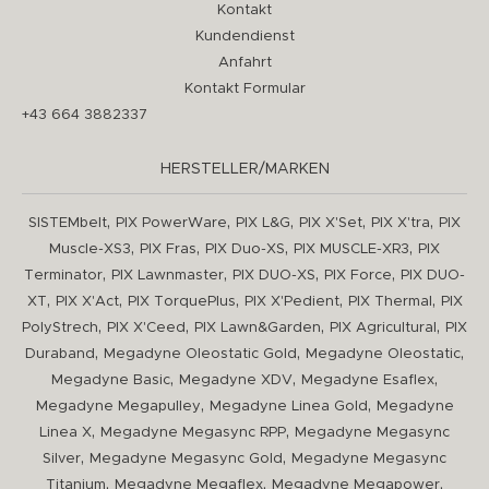
Kontakt
Kundendienst
Anfahrt
Kontakt Formular
+43 664 3882337
HERSTELLER/MARKEN
,
,
,
,
,
SISTEMbelt
PIX PowerWare
PIX L&G
PIX X'Set
PIX X'tra
PIX
,
,
,
,
Muscle-XS3
PIX Fras
PIX Duo-XS
PIX MUSCLE-XR3
PIX
,
,
,
,
Terminator
PIX Lawnmaster
PIX DUO-XS
PIX Force
PIX DUO-
,
,
,
,
,
XT
PIX X'Act
PIX TorquePlus
PIX X'Pedient
PIX Thermal
PIX
,
,
,
,
PolyStrech
PIX X'Ceed
PIX Lawn&Garden
PIX Agricultural
PIX
,
,
,
Duraband
Megadyne Oleostatic Gold
Megadyne Oleostatic
,
,
,
Megadyne Basic
Megadyne XDV
Megadyne Esaflex
,
,
Megadyne Megapulley
Megadyne Linea Gold
Megadyne
,
,
Linea X
Megadyne Megasync RPP
Megadyne Megasync
,
,
Silver
Megadyne Megasync Gold
Megadyne Megasync
,
,
,
Titanium
Megadyne Megaflex
Megadyne Megapower