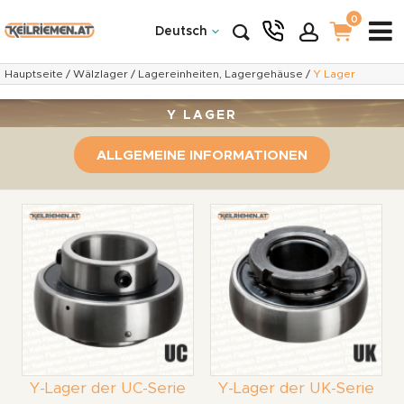
0
Deutsch
Hauptseite
/
Wälzlager
/
Lagereinheiten, Lagergehäuse
/
Y Lager
Y LAGER
ALLGEMEINE INFORMATIONEN
Y-Lager der UC-Serie
Y-Lager der UK-Serie