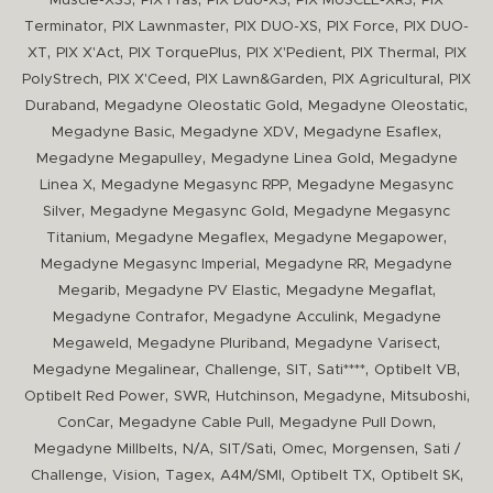
Muscle-XS3
PIX Fras
PIX Duo-XS
PIX MUSCLE-XR3
PIX
,
,
,
,
Terminator
PIX Lawnmaster
PIX DUO-XS
PIX Force
PIX DUO-
,
,
,
,
,
XT
PIX X'Act
PIX TorquePlus
PIX X'Pedient
PIX Thermal
PIX
,
,
,
,
PolyStrech
PIX X'Ceed
PIX Lawn&Garden
PIX Agricultural
PIX
,
,
,
Duraband
Megadyne Oleostatic Gold
Megadyne Oleostatic
,
,
,
Megadyne Basic
Megadyne XDV
Megadyne Esaflex
,
,
Megadyne Megapulley
Megadyne Linea Gold
Megadyne
,
,
Linea X
Megadyne Megasync RPP
Megadyne Megasync
,
,
Silver
Megadyne Megasync Gold
Megadyne Megasync
,
,
,
Titanium
Megadyne Megaflex
Megadyne Megapower
,
,
Megadyne Megasync Imperial
Megadyne RR
Megadyne
,
,
,
Megarib
Megadyne PV Elastic
Megadyne Megaflat
,
,
Megadyne Contrafor
Megadyne Acculink
Megadyne
,
,
,
Megaweld
Megadyne Pluriband
Megadyne Varisect
,
,
,
,
,
Megadyne Megalinear
Challenge
SIT
Sati****
Optibelt VB
,
,
,
,
,
Optibelt Red Power
SWR
Hutchinson
Megadyne
Mitsuboshi
,
,
,
ConCar
Megadyne Cable Pull
Megadyne Pull Down
,
,
,
,
,
Megadyne Millbelts
N/A
SIT/Sati
Omec
Morgensen
Sati /
,
,
,
,
,
,
Challenge
Vision
Tagex
A4M/SMI
Optibelt TX
Optibelt SK