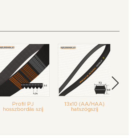
Profil PJ
13x10 (AA/HAA)
72
hosszbordás szíj
hatszögszíj
ha
gol