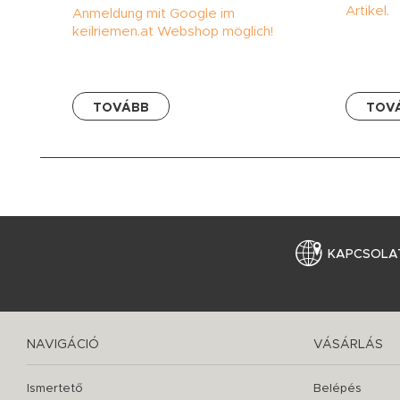
Artikel.
Anmeldung mit Google im
keilriemen.at Webshop möglich!
TOVÁBB
TOV
KAPCSOLA
NAVIGÁCIÓ
VÁSÁRLÁS
Ismertető
Belépés