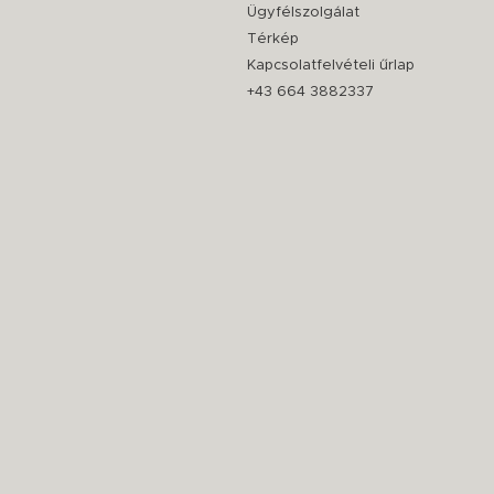
Ügyfélszolgálat
Térkép
Kapcsolatfelvételi űrlap
+43 664 3882337