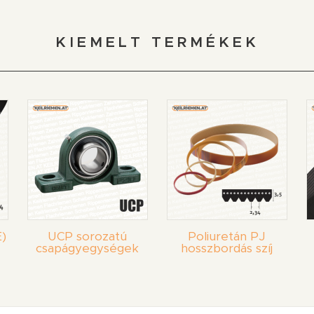
KIEMELT TERMÉKEK
)
UCP sorozatú
Poliuretán PJ
csapágyegységek
hosszbordás szíj