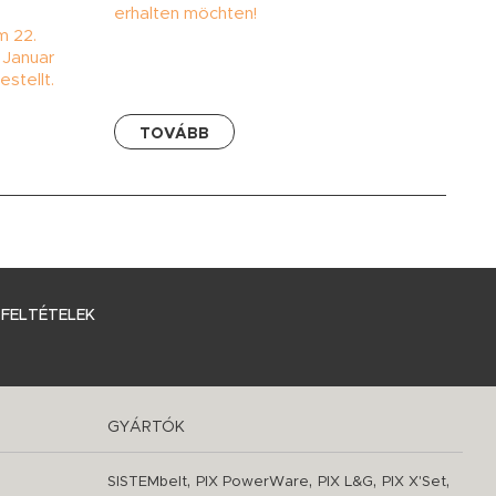
erhalten möchten!
m 22.
 Januar
stellt.
TOVÁBB
 FELTÉTELEK
GYÁRTÓK
,
,
,
,
SISTEMbelt
PIX PowerWare
PIX L&G
PIX X'Set