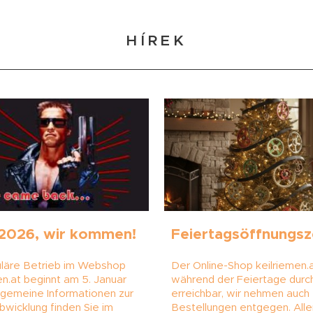
HÍREK
 2026, wir kommen!
Feiertagsöffnungsz
uläre Betrieb im Webshop
Der Online-Shop keilriemen.a
en.at beginnt am 5. Januar
während der Feiertage dur
lgemeine Informationen zur
erreichbar, wir nehmen auch
bwicklung finden Sie im
Bestellungen entgegen. Alle