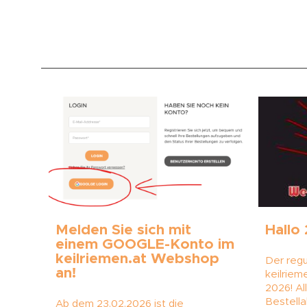
Melden Sie sich mit
Hallo
einem GOOGLE-Konto im
keilriemen.at Webshop
Der reg
an!
keilriem
2026! Al
Bestella
Ab dem 23.02.2026 ist die