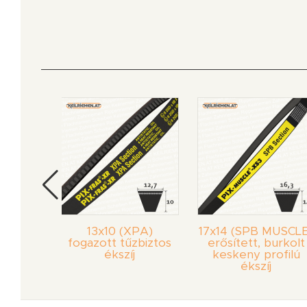
MUSCLE)
13x10 (XPA)
17x14 (SPB MUSCLE
urkolt
fogazott tűzbiztos
erősített, burkolt
ofilú
ékszíj
keskeny profilú
ékszíj