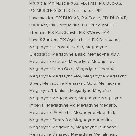
,
,
,
,
PIX X'tra
PIX Muscle-XS3
PIX Fras
PIX Duo-XS
,
,
PIX MUSCLE-XR3
PIX Terminator
PIX
,
,
,
,
Lawnmaster
PIX DUO-XS
PIX Force
PIX DUO-XT
,
,
,
PIX X'Act
PIX TorquePlus
PIX X'Pedient
PIX
,
,
,
Thermal
PIX PolyStrech
PIX X'Ceed
PIX
,
,
,
Lawn&Garden
PIX Agricultural
PIX Duraband
,
Megadyne Oleostatic Gold
Megadyne
,
,
,
Oleostatic
Megadyne Basic
Megadyne XDV
,
,
Megadyne Esaflex
Megadyne Megapulley
,
,
Megadyne Linea Gold
Megadyne Linea X
,
Megadyne Megasync RPP
Megadyne Megasync
,
,
Silver
Megadyne Megasync Gold
Megadyne
,
,
Megasync Titanium
Megadyne Megaflex
,
Megadyne Megapower
Megadyne Megasync
,
,
,
Imperial
Megadyne RR
Megadyne Megarib
,
,
Megadyne PV Elastic
Megadyne Megaflat
,
,
Megadyne Contrafor
Megadyne Acculink
,
,
Megadyne Megaweld
Megadyne Pluriband
,
,
Megadyne Varisect
Megadyne Megalinear