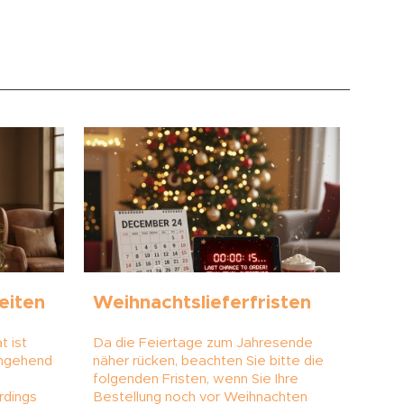
eiten
Weihnachtslieferfristen
t ist
Da die Feiertage zum Jahresende
chgehend
näher rücken, beachten Sie bitte die
folgenden Fristen, wenn Sie Ihre
rdings
Bestellung noch vor Weihnachten