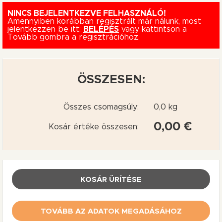
NINCS BEJELENTKEZVE FELHASZNÁLÓ!
Amennyiben korábban regisztrált már nálunk, most
jelentkezzen be itt:
BELÉPÉS
vagy kattintson a
Tovább gombra a regisztrációhoz.
ÖSSZESEN:
Összes csomagsúly:
0,0 kg
0,00 €
Kosár értéke összesen:
KOSÁR ÜRÍTÉSE
TOVÁBB AZ ADATOK MEGADÁSÁHOZ