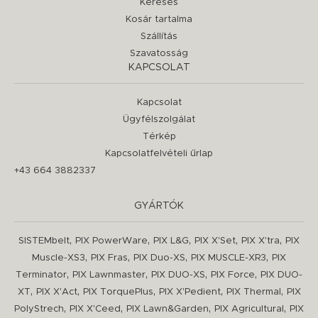
Keresés
Kosár tartalma
Szállítás
Szavatosság
KAPCSOLAT
Kapcsolat
Ügyfélszolgálat
Térkép
Kapcsolatfelvételi űrlap
+43 664 3882337
GYÁRTÓK
,
,
,
,
,
SISTEMbelt
PIX PowerWare
PIX L&G
PIX X'Set
PIX X'tra
PIX
,
,
,
,
Muscle-XS3
PIX Fras
PIX Duo-XS
PIX MUSCLE-XR3
PIX
,
,
,
,
Terminator
PIX Lawnmaster
PIX DUO-XS
PIX Force
PIX DUO-
,
,
,
,
,
XT
PIX X'Act
PIX TorquePlus
PIX X'Pedient
PIX Thermal
PIX
,
,
,
,
PolyStrech
PIX X'Ceed
PIX Lawn&Garden
PIX Agricultural
PIX