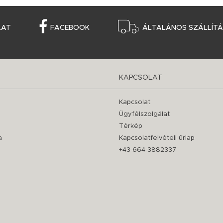
LAT
FACEBOOK
ÁLTALÁNOS SZÁLLÍTÁS
KAPCSOLAT
Kapcsolat
Ügyfélszolgálat
Térkép
a
Kapcsolatfelvételi űrlap
+43 664 3882337