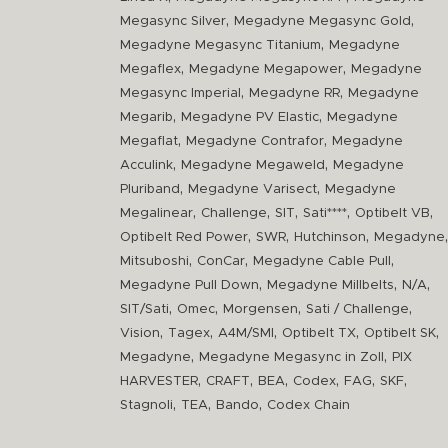
,
,
Megasync Silver
Megadyne Megasync Gold
,
Megadyne Megasync Titanium
Megadyne
,
,
Megaflex
Megadyne Megapower
Megadyne
,
,
Megasync Imperial
Megadyne RR
Megadyne
,
,
Megarib
Megadyne PV Elastic
Megadyne
,
,
Megaflat
Megadyne Contrafor
Megadyne
,
,
Acculink
Megadyne Megaweld
Megadyne
,
,
Pluriband
Megadyne Varisect
Megadyne
,
,
,
,
,
Megalinear
Challenge
SIT
Sati****
Optibelt VB
,
,
,
,
Optibelt Red Power
SWR
Hutchinson
Megadyne
,
,
,
Mitsuboshi
ConCar
Megadyne Cable Pull
,
,
,
Megadyne Pull Down
Megadyne Millbelts
N/A
,
,
,
,
SIT/Sati
Omec
Morgensen
Sati / Challenge
,
,
,
,
,
Vision
Tagex
A4M/SMI
Optibelt TX
Optibelt SK
,
,
Megadyne
Megadyne Megasync in Zoll
PIX
,
,
,
,
,
,
HARVESTER
CRAFT
BEA
Codex
FAG
SKF
,
,
,
Stagnoli
TEA
Bando
Codex Chain