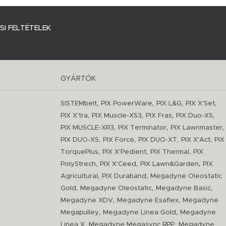
I FELTÉTELEK
GYÁRTÓK
,
,
,
,
SISTEMbelt
PIX PowerWare
PIX L&G
PIX X'Set
,
,
,
,
PIX X'tra
PIX Muscle-XS3
PIX Fras
PIX Duo-XS
,
,
,
PIX MUSCLE-XR3
PIX Terminator
PIX Lawnmaster
,
,
,
,
PIX DUO-XS
PIX Force
PIX DUO-XT
PIX X'Act
PIX
,
,
,
TorquePlus
PIX X'Pedient
PIX Thermal
PIX
,
,
,
PolyStrech
PIX X'Ceed
PIX Lawn&Garden
PIX
,
,
Agricultural
PIX Duraband
Megadyne Oleostatic
,
,
,
Gold
Megadyne Oleostatic
Megadyne Basic
,
,
Megadyne XDV
Megadyne Esaflex
Megadyne
,
,
Megapulley
Megadyne Linea Gold
Megadyne
,
,
Linea X
Megadyne Megasync RPP
Megadyne