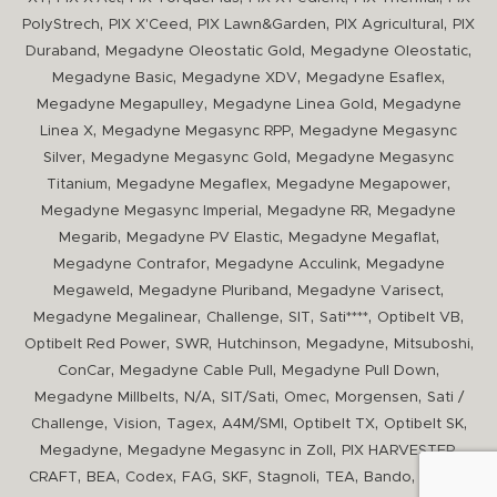
,
,
,
,
PolyStrech
PIX X'Ceed
PIX Lawn&Garden
PIX Agricultural
PIX
,
,
,
Duraband
Megadyne Oleostatic Gold
Megadyne Oleostatic
,
,
,
Megadyne Basic
Megadyne XDV
Megadyne Esaflex
,
,
Megadyne Megapulley
Megadyne Linea Gold
Megadyne
,
,
Linea X
Megadyne Megasync RPP
Megadyne Megasync
,
,
Silver
Megadyne Megasync Gold
Megadyne Megasync
,
,
,
Titanium
Megadyne Megaflex
Megadyne Megapower
,
,
Megadyne Megasync Imperial
Megadyne RR
Megadyne
,
,
,
Megarib
Megadyne PV Elastic
Megadyne Megaflat
,
,
Megadyne Contrafor
Megadyne Acculink
Megadyne
,
,
,
Megaweld
Megadyne Pluriband
Megadyne Varisect
,
,
,
,
,
Megadyne Megalinear
Challenge
SIT
Sati****
Optibelt VB
,
,
,
,
,
Optibelt Red Power
SWR
Hutchinson
Megadyne
Mitsuboshi
,
,
,
ConCar
Megadyne Cable Pull
Megadyne Pull Down
,
,
,
,
,
Megadyne Millbelts
N/A
SIT/Sati
Omec
Morgensen
Sati /
,
,
,
,
,
,
Challenge
Vision
Tagex
A4M/SMI
Optibelt TX
Optibelt SK
,
,
,
Megadyne
Megadyne Megasync in Zoll
PIX HARVESTER
,
,
,
,
,
,
,
,
CRAFT
BEA
Codex
FAG
SKF
Stagnoli
TEA
Bando
Codex