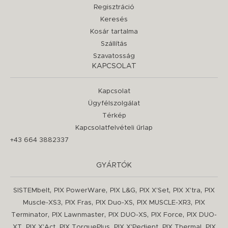
Regisztráció
Keresés
Kosár tartalma
Szállítás
Szavatosság
KAPCSOLAT
Kapcsolat
Ügyfélszolgálat
Térkép
Kapcsolatfelvételi űrlap
+43 664 3882337
GYÁRTÓK
,
,
,
,
,
SISTEMbelt
PIX PowerWare
PIX L&G
PIX X'Set
PIX X'tra
PIX
,
,
,
,
Muscle-XS3
PIX Fras
PIX Duo-XS
PIX MUSCLE-XR3
PIX
,
,
,
,
Terminator
PIX Lawnmaster
PIX DUO-XS
PIX Force
PIX DUO-
,
,
,
,
,
XT
PIX X'Act
PIX TorquePlus
PIX X'Pedient
PIX Thermal
PIX