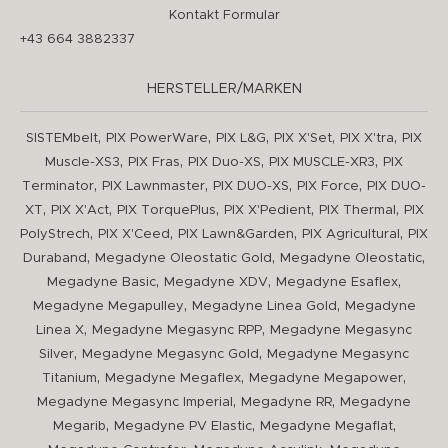
Kontakt Formular
+43 664 3882337
HERSTELLER/MARKEN
,
,
,
,
,
SISTEMbelt
PIX PowerWare
PIX L&G
PIX X'Set
PIX X'tra
PIX
,
,
,
,
Muscle-XS3
PIX Fras
PIX Duo-XS
PIX MUSCLE-XR3
PIX
,
,
,
,
Terminator
PIX Lawnmaster
PIX DUO-XS
PIX Force
PIX DUO-
,
,
,
,
,
XT
PIX X'Act
PIX TorquePlus
PIX X'Pedient
PIX Thermal
PIX
,
,
,
,
PolyStrech
PIX X'Ceed
PIX Lawn&Garden
PIX Agricultural
PIX
,
,
,
Duraband
Megadyne Oleostatic Gold
Megadyne Oleostatic
,
,
,
Megadyne Basic
Megadyne XDV
Megadyne Esaflex
,
,
Megadyne Megapulley
Megadyne Linea Gold
Megadyne
,
,
Linea X
Megadyne Megasync RPP
Megadyne Megasync
,
,
Silver
Megadyne Megasync Gold
Megadyne Megasync
,
,
,
Titanium
Megadyne Megaflex
Megadyne Megapower
,
,
Megadyne Megasync Imperial
Megadyne RR
Megadyne
,
,
,
Megarib
Megadyne PV Elastic
Megadyne Megaflat