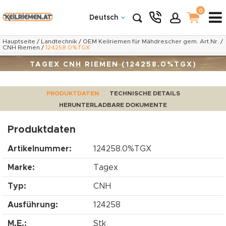
0
Deutsch
Hauptseite
/
Landtechnik
/
OEM Keilriemen für Mähdrescher gem. Art.Nr.
/
CNH Riemen
/
124258.0%TGX
TAGEX CNH RIEMEN (124258.0%TGX)
PRODUKTDATEN
TECHNISCHE DETAILS
HERUNTERLADBARE DOKUMENTE
Produktdaten
Artikelnummer:
124258.0%TGX
Marke:
Tagex
Typ:
CNH
Ausführung:
124258
M.E.:
Stk