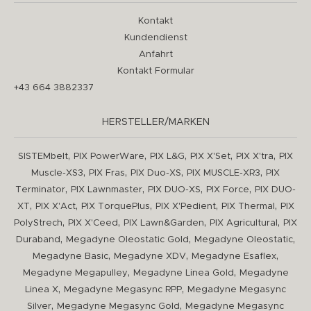
Kontakt
Kundendienst
Anfahrt
Kontakt Formular
+43 664 3882337
HERSTELLER/MARKEN
,
,
,
,
,
SISTEMbelt
PIX PowerWare
PIX L&G
PIX X'Set
PIX X'tra
PIX
,
,
,
,
Muscle-XS3
PIX Fras
PIX Duo-XS
PIX MUSCLE-XR3
PIX
,
,
,
,
Terminator
PIX Lawnmaster
PIX DUO-XS
PIX Force
PIX DUO-
,
,
,
,
,
XT
PIX X'Act
PIX TorquePlus
PIX X'Pedient
PIX Thermal
PIX
,
,
,
,
PolyStrech
PIX X'Ceed
PIX Lawn&Garden
PIX Agricultural
PIX
,
,
,
Duraband
Megadyne Oleostatic Gold
Megadyne Oleostatic
,
,
,
Megadyne Basic
Megadyne XDV
Megadyne Esaflex
,
,
Megadyne Megapulley
Megadyne Linea Gold
Megadyne
,
,
Linea X
Megadyne Megasync RPP
Megadyne Megasync
,
,
Silver
Megadyne Megasync Gold
Megadyne Megasync