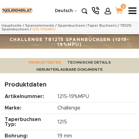
0
Deutsch
Hauptseite
/
Spannelemente
/
Spannbuchsen (Taper Buchsen)
/
TB1215
Spannbüchsen
/
1215-19%MPU
CHALLENGE TB1215 SPANNBÜCHSEN (1215-
19%MPU)
PRODUKTDATEN
TECHNISCHE DETAILS
HERUNTERLADBARE DOKUMENTE
Produktdaten
Artikelnummer:
1215-19%MPU
Marke:
Challenge
Taperbuchsen
1215
Typ:
Bohrung:
19 mm