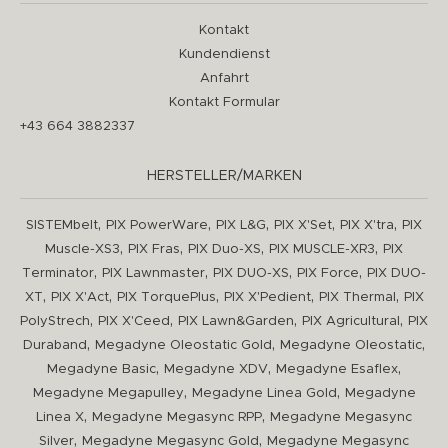
Kontakt
Kundendienst
Anfahrt
Kontakt Formular
+43 664 3882337
HERSTELLER/MARKEN
,
,
,
,
,
SISTEMbelt
PIX PowerWare
PIX L&G
PIX X'Set
PIX X'tra
PIX
,
,
,
,
Muscle-XS3
PIX Fras
PIX Duo-XS
PIX MUSCLE-XR3
PIX
,
,
,
,
Terminator
PIX Lawnmaster
PIX DUO-XS
PIX Force
PIX DUO-
,
,
,
,
,
XT
PIX X'Act
PIX TorquePlus
PIX X'Pedient
PIX Thermal
PIX
,
,
,
,
PolyStrech
PIX X'Ceed
PIX Lawn&Garden
PIX Agricultural
PIX
,
,
,
Duraband
Megadyne Oleostatic Gold
Megadyne Oleostatic
,
,
,
Megadyne Basic
Megadyne XDV
Megadyne Esaflex
,
,
Megadyne Megapulley
Megadyne Linea Gold
Megadyne
,
,
Linea X
Megadyne Megasync RPP
Megadyne Megasync
,
,
Silver
Megadyne Megasync Gold
Megadyne Megasync