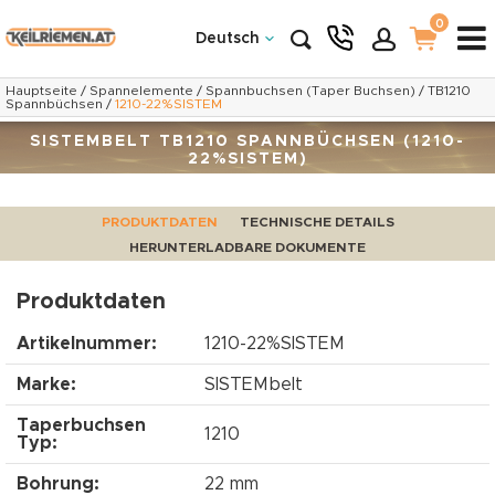
0
Deutsch
Hauptseite
/
Spannelemente
/
Spannbuchsen (Taper Buchsen)
/
TB1210
Spannbüchsen
/
1210-22%SISTEM
SISTEMBELT TB1210 SPANNBÜCHSEN (1210-
22%SISTEM)
PRODUKTDATEN
TECHNISCHE DETAILS
HERUNTERLADBARE DOKUMENTE
Produktdaten
Artikelnummer:
1210-22%SISTEM
Marke:
SISTEMbelt
Taperbuchsen
1210
Typ:
Bohrung:
22 mm