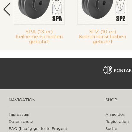
SPA (13-er)
SPZ (10-er)
Keilriemenscheiben
Keilriemenscheiben
gebohrt
gebohrt
KONTAK
NAVIGATION
SHOP
Impressum
Anmelden
Datenschutz
Registration
FAQ (häufig gestellte Fragen)
Suche