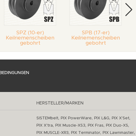
SPZ (10-er)
SPB (17-er)
Keilriemenscheiben
Keilriemenscheiben
gebohrt
gebohrt
BEDINGUNGEN
HERSTELLER/MARKEN
,
,
,
,
SISTEMbelt
PIX PowerWare
PIX L&G
PIX X'Set
,
,
,
,
PIX X'tra
PIX Muscle-XS3
PIX Fras
PIX Duo-XS
,
,
,
PIX MUSCLE-XR3
PIX Terminator
PIX Lawnmaster