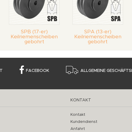
SPB (17-er)
SPA (13-er)
Keilriemenscheiben
Keilriemenscheiben
gebohrt
gebohrt
T
FACEBOOK
ALLGEMEINE GESCHÄFTS
KONTAKT
Kontakt
Kundendienst
Anfahrt