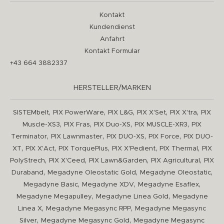
Kontakt
Kundendienst
Anfahrt
Kontakt Formular
+43 664 3882337
HERSTELLER/MARKEN
,
,
,
,
,
SISTEMbelt
PIX PowerWare
PIX L&G
PIX X'Set
PIX X'tra
PIX
,
,
,
,
Muscle-XS3
PIX Fras
PIX Duo-XS
PIX MUSCLE-XR3
PIX
,
,
,
,
Terminator
PIX Lawnmaster
PIX DUO-XS
PIX Force
PIX DUO-
,
,
,
,
,
XT
PIX X'Act
PIX TorquePlus
PIX X'Pedient
PIX Thermal
PIX
,
,
,
,
PolyStrech
PIX X'Ceed
PIX Lawn&Garden
PIX Agricultural
PIX
,
,
,
Duraband
Megadyne Oleostatic Gold
Megadyne Oleostatic
,
,
,
Megadyne Basic
Megadyne XDV
Megadyne Esaflex
,
,
Megadyne Megapulley
Megadyne Linea Gold
Megadyne
,
,
Linea X
Megadyne Megasync RPP
Megadyne Megasync
,
,
Silver
Megadyne Megasync Gold
Megadyne Megasync