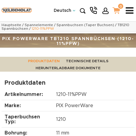
0
Deutsch
Hauptseite
/
Spannelemente
/
Spannbuchsen (Taper Buchsen)
/
TB1210
Spannbüchsen
/
1210-11%PPW
PIX POWERWARE TB1210 SPANNBÜCHSEN (1210-
11%PPW)
PRODUKTDATEN
TECHNISCHE DETAILS
HERUNTERLADBARE DOKUMENTE
Produktdaten
Artikelnummer:
1210-11%PPW
Marke:
PIX PowerWare
Taperbuchsen
1210
Typ:
Bohrung:
11 mm