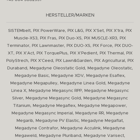
HERSTELLER/MARKEN
,
,
,
,
,
SISTEMbelt
PIX PowerWare
PIX L&G
PIX X'Set
PIX X'tra
PIX
,
,
,
,
Muscle-XS3
PIX Fras
PIX Duo-XS
PIX MUSCLE-XR3
PIX
,
,
,
,
Terminator
PIX Lawnmaster
PIX DUO-XS
PIX Force
PIX DUO-
,
,
,
,
,
XT
PIX X'Act
PIX TorquePlus
PIX X'Pedient
PIX Thermal
PIX
,
,
,
,
PolyStrech
PIX X'Ceed
PIX Lawn&Garden
PIX Agricultural
PIX
,
,
,
Duraband
Megadyne Oleostatic Gold
Megadyne Oleostatic
,
,
,
Megadyne Basic
Megadyne XDV
Megadyne Esaflex
,
,
Megadyne Megapulley
Megadyne Linea Gold
Megadyne
,
,
Linea X
Megadyne Megasync RPP
Megadyne Megasync
,
,
Silver
Megadyne Megasync Gold
Megadyne Megasync
,
,
,
Titanium
Megadyne Megaflex
Megadyne Megapower
,
,
Megadyne Megasync Imperial
Megadyne RR
Megadyne
,
,
,
Megarib
Megadyne PV Elastic
Megadyne Megaflat
,
,
Megadyne Contrafor
Megadyne Acculink
Megadyne
,
,
,
Megaweld
Megadyne Pluriband
Megadyne Varisect