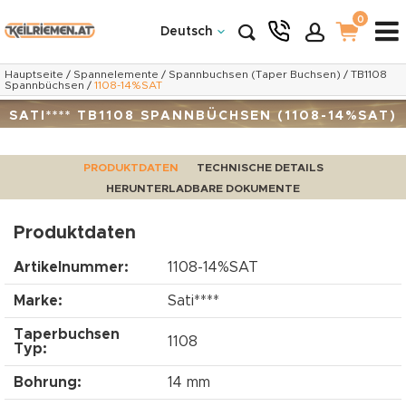
0
Deutsch
Hauptseite
/
Spannelemente
/
Spannbuchsen (Taper Buchsen)
/
TB1108
Spannbüchsen
/
1108-14%SAT
SATI**** TB1108 SPANNBÜCHSEN (1108-14%SAT)
PRODUKTDATEN
TECHNISCHE DETAILS
HERUNTERLADBARE DOKUMENTE
Produktdaten
Artikelnummer:
1108-14%SAT
Marke:
Sati****
Taperbuchsen
1108
Typ:
Bohrung:
14 mm