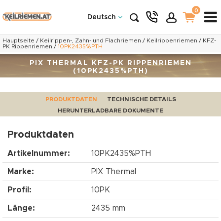
0
Deutsch
Hauptseite
/
Keilrippen-, Zahn- und Flachriemen
/
Keilrippenriemen
/
KFZ-
PK Rippenriemen
/
10PK2435%PTH
PIX THERMAL KFZ-PK RIPPENRIEMEN
(10PK2435%PTH)
PRODUKTDATEN
TECHNISCHE DETAILS
HERUNTERLADBARE DOKUMENTE
Produktdaten
Artikelnummer:
10PK2435%PTH
Marke:
PIX Thermal
Profil:
10PK
Länge:
2435 mm