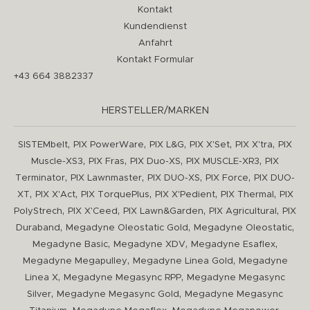
Kontakt
Kundendienst
Anfahrt
Kontakt Formular
+43 664 3882337
HERSTELLER/MARKEN
,
,
,
,
,
SISTEMbelt
PIX PowerWare
PIX L&G
PIX X'Set
PIX X'tra
PIX
,
,
,
,
Muscle-XS3
PIX Fras
PIX Duo-XS
PIX MUSCLE-XR3
PIX
,
,
,
,
Terminator
PIX Lawnmaster
PIX DUO-XS
PIX Force
PIX DUO-
,
,
,
,
,
XT
PIX X'Act
PIX TorquePlus
PIX X'Pedient
PIX Thermal
PIX
,
,
,
,
PolyStrech
PIX X'Ceed
PIX Lawn&Garden
PIX Agricultural
PIX
,
,
,
Duraband
Megadyne Oleostatic Gold
Megadyne Oleostatic
,
,
,
Megadyne Basic
Megadyne XDV
Megadyne Esaflex
,
,
Megadyne Megapulley
Megadyne Linea Gold
Megadyne
,
,
Linea X
Megadyne Megasync RPP
Megadyne Megasync
,
,
Silver
Megadyne Megasync Gold
Megadyne Megasync