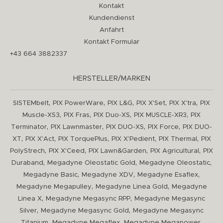
Kontakt
Kundendienst
Anfahrt
Kontakt Formular
+43 664 3882337
HERSTELLER/MARKEN
,
,
,
,
,
SISTEMbelt
PIX PowerWare
PIX L&G
PIX X'Set
PIX X'tra
PIX
,
,
,
,
Muscle-XS3
PIX Fras
PIX Duo-XS
PIX MUSCLE-XR3
PIX
,
,
,
,
Terminator
PIX Lawnmaster
PIX DUO-XS
PIX Force
PIX DUO-
,
,
,
,
,
XT
PIX X'Act
PIX TorquePlus
PIX X'Pedient
PIX Thermal
PIX
,
,
,
,
PolyStrech
PIX X'Ceed
PIX Lawn&Garden
PIX Agricultural
PIX
,
,
,
Duraband
Megadyne Oleostatic Gold
Megadyne Oleostatic
,
,
,
Megadyne Basic
Megadyne XDV
Megadyne Esaflex
,
,
Megadyne Megapulley
Megadyne Linea Gold
Megadyne
,
,
Linea X
Megadyne Megasync RPP
Megadyne Megasync
,
,
Silver
Megadyne Megasync Gold
Megadyne Megasync
,
,
,
Titanium
Megadyne Megaflex
Megadyne Megapower